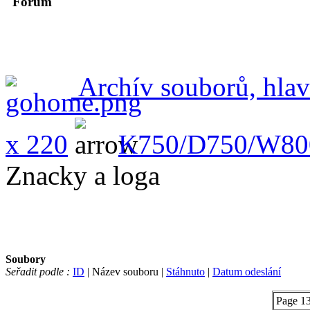
Forum
Archív souborů, hlav
x 220
K750/D750/W80
Znacky a loga
Soubory
Seřadit podle :
ID
| Název souboru |
Stáhnuto
|
Datum odeslání
Page 13