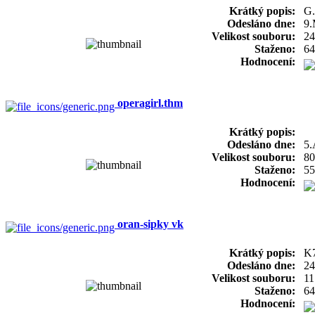
Krátký popis:
G.
Odesláno dne:
9.
Velikost souboru:
24
Staženo:
64
Hodnocení:
operagirl.thm
Krátký popis:
Odesláno dne:
5.
Velikost souboru:
80
Staženo:
55
Hodnocení:
oran-sipky vk
Krátký popis:
K7
Odesláno dne:
24
Velikost souboru:
11
Staženo:
64
Hodnocení: