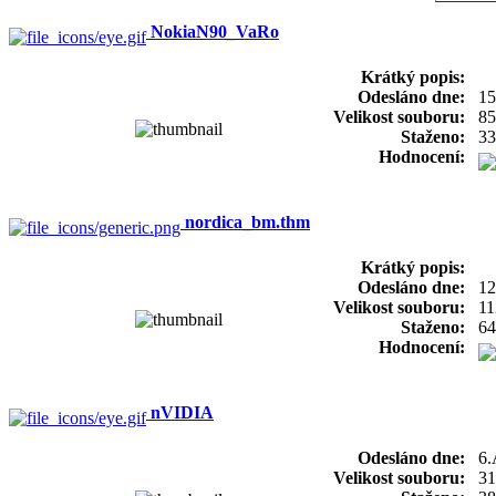
NokiaN90_VaRo
Krátký popis:
Odesláno dne:
15
Velikost souboru:
85
Staženo:
33
Hodnocení:
nordica_bm.thm
Krátký popis:
Odesláno dne:
12
Velikost souboru:
11
Staženo:
64
Hodnocení:
nVIDIA
Odesláno dne:
6.
Velikost souboru:
31