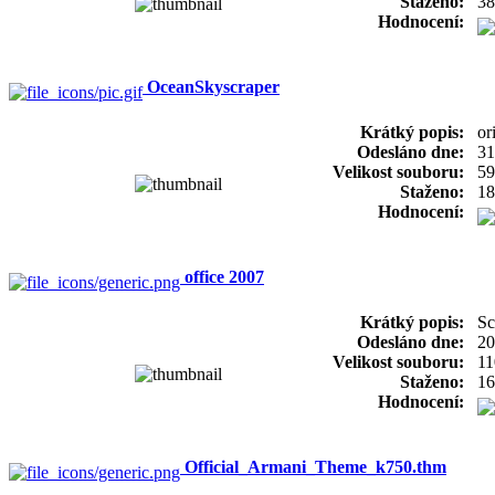
Staženo:
38
Hodnocení:
OceanSkyscraper
Krátký popis:
or
Odesláno dne:
31
Velikost souboru:
59
Staženo:
18
Hodnocení:
office 2007
Krátký popis:
Sc
Odesláno dne:
20
Velikost souboru:
11
Staženo:
16
Hodnocení:
Official_Armani_Theme_k750.thm