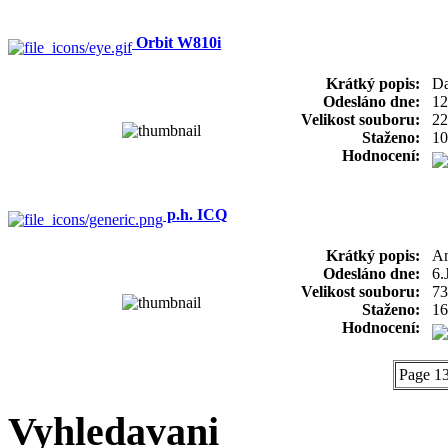
Orbit W810i
Krátký popis:
Da
Odesláno dne:
12
Velikost souboru:
22
Staženo:
10
Hodnocení:
p.h. ICQ
Krátký popis:
An
Odesláno dne:
6.
Velikost souboru:
73
Staženo:
16
Hodnocení:
Page 13
Vyhledavani