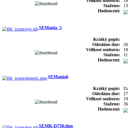
Velikost souboru:
18
Staženo:
13
Hodnocení:
SEMania_5
Krátký popis:
Odesláno dne:
26
Velikost souboru:
18
Staženo:
11
Hodnocení:
SEMania6
Krátký popis:
Da
Odesláno dne:
27
Velikost souboru:
19
Staženo:
36
Hodnocení:
SEMK-D750.thm