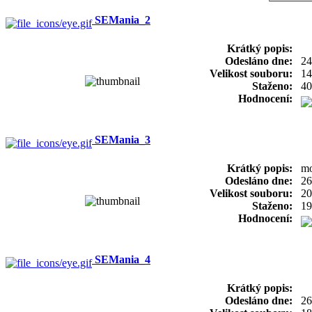
SEMania_2
Krátký popis:
Odesláno dne:
24
Velikost souboru:
14
Staženo:
40
Hodnocení:
SEMania_3
Krátký popis:
mo
Odesláno dne:
26
Velikost souboru:
20
Staženo:
19
Hodnocení:
SEMania_4
Krátký popis:
Odesláno dne:
26