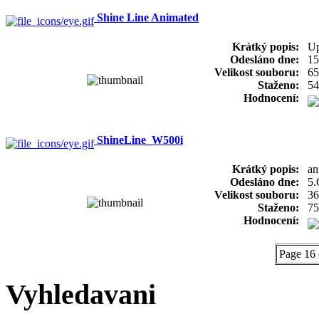
Shine Line Animated
Krátký popis:
Up
Odesláno dne:
15
Velikost souboru:
65
Staženo:
54
Hodnocení:
ShineLine_W500i
Krátký popis:
an
Odesláno dne:
5.
Velikost souboru:
36
Staženo:
75
Hodnocení:
Page 16 
Vyhledavani