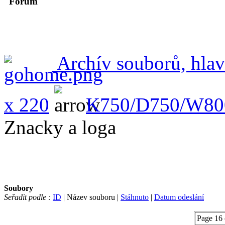
Forum
Archív souborů, hlav
x 220
K750/D750/W80
Znacky a loga
Soubory
Seřadit podle :
ID
| Název souboru |
Stáhnuto
|
Datum odeslání
Page 16 