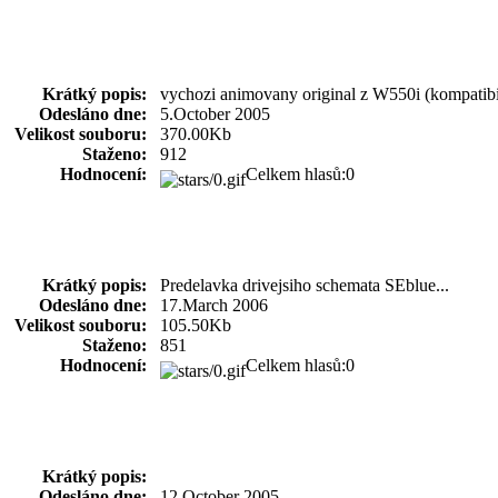
Krátký popis:
vychozi animovany original z W550i (kompatibi
Odesláno dne:
5.October 2005
Velikost souboru:
370.00Kb
Staženo:
912
Hodnocení:
Celkem hlasů:0
Krátký popis:
Predelavka drivejsiho schemata SEblue...
Odesláno dne:
17.March 2006
Velikost souboru:
105.50Kb
Staženo:
851
Hodnocení:
Celkem hlasů:0
Krátký popis:
Odesláno dne:
12.October 2005