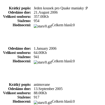
Krátký popis:
Jeden kousek pro Quake maniaky :P
Odesláno dne:
21.August 2006
Velikost souboru:
357.00Kb
Staženo:
954
Hodnocení:
Celkem hlasů:0
Odesláno dne:
1.January 2006
Velikost souboru:
64.00Kb
Staženo:
941
Hodnocení:
Celkem hlasů:0
Krátký popis:
animovane
Odesláno dne:
13.September 2005
Velikost souboru:
88.00Kb
Staženo:
917
Hodnocení:
Celkem hlasů:0