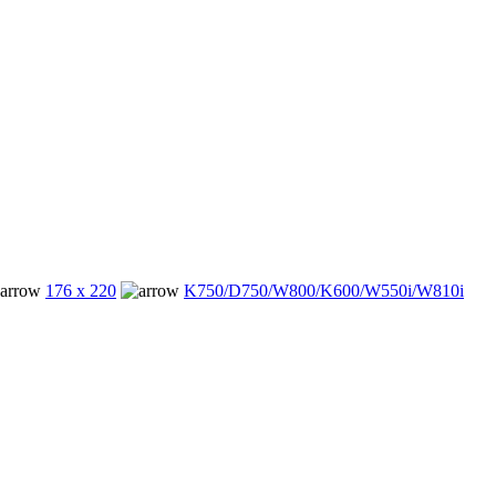
176 x 220
K750/D750/W800/K600/W550i/W810i