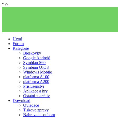
" />
Uvod
Forum
Kategorie
Bleskovky
Google Android
Symbian S60
Symbian UIQ3
Windows Mobile
platforma A100
platforma A200
Prislusenstvi
Aplikace a hry
Ostatni + archiv
Download
Ovladace
Tiskove zpravy
Nahravani souboru