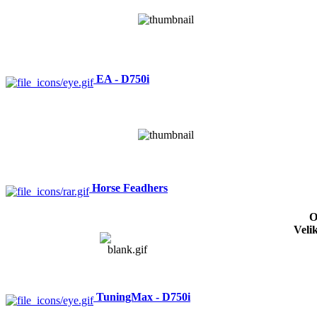
EA - D750i
Horse Feadhers
O
Veli
TuningMax - D750i