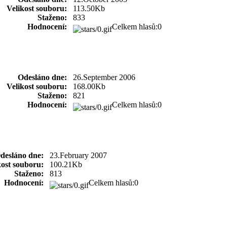
Velikost souboru:
113.50Kb
Staženo:
833
Hodnocení:
Celkem hlasů:0
Odesláno dne:
26.September 2006
Velikost souboru:
168.00Kb
Staženo:
821
Hodnocení:
Celkem hlasů:0
desláno dne:
23.February 2007
kost souboru:
100.21Kb
Staženo:
813
Hodnocení:
Celkem hlasů:0