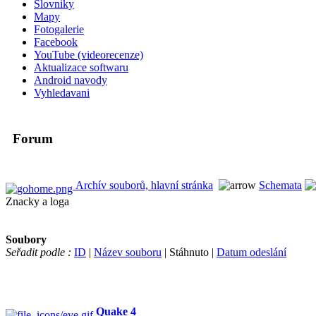
Slovniky
Mapy
Fotogalerie
Facebook
YouTube (videorecenze)
Aktualizace softwaru
Android navody
Vyhledavani
Forum
Archív souborů, hlavní stránka
Schemata
Znacky a loga
Soubory
Seřadit podle :
ID
|
Název souboru
| Stáhnuto |
Datum odeslání
Quake 4