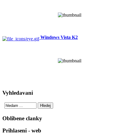
Windows Vista K2
Vyhledavani
Oblibene clanky
Prihlaseni - web