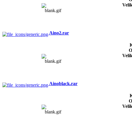
Veli
Aino2.rar
K
O
Veli
Ainoblack.rar
K
O
Veli