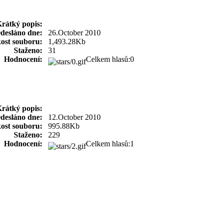
rátký popis:
desláno dne:
26.October 2010
kost souboru:
1,493.28Kb
Staženo:
31
Hodnocení:
Celkem hlasů:0
rátký popis:
desláno dne:
12.October 2010
kost souboru:
995.88Kb
Staženo:
229
Hodnocení:
Celkem hlasů:1