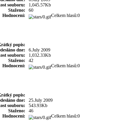
kost souboru:
1,045.57Kb
Staženo:
60
Hodnocení:
Celkem hlasů:0
rátký popis:
desláno dne:
6.July 2009
kost souboru:
1,032.33Kb
Staženo:
42
Hodnocení:
Celkem hlasů:0
rátký popis:
desláno dne:
25.July 2009
kost souboru:
543.93Kb
Staženo:
46
Hodnocení:
Celkem hlasů:0