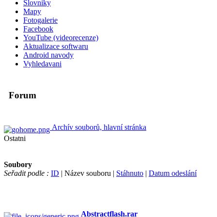
Slovniky
Mapy
Fotogalerie
Facebook
YouTube (videorecenze)
Aktualizace softwaru
Android navody
Vyhledavani
Forum
Archív souborů, hlavní stránka
Ostatni
Soubory
Seřadit podle :
ID
| Název souboru |
Stáhnuto
|
Datum odeslání
Abstractflash.rar