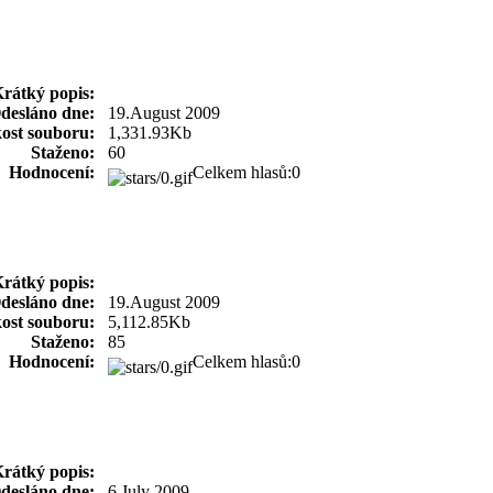
rátký popis:
desláno dne:
19.August 2009
kost souboru:
1,331.93Kb
Staženo:
60
Hodnocení:
Celkem hlasů:0
rátký popis:
desláno dne:
19.August 2009
kost souboru:
5,112.85Kb
Staženo:
85
Hodnocení:
Celkem hlasů:0
rátký popis:
desláno dne:
6.July 2009