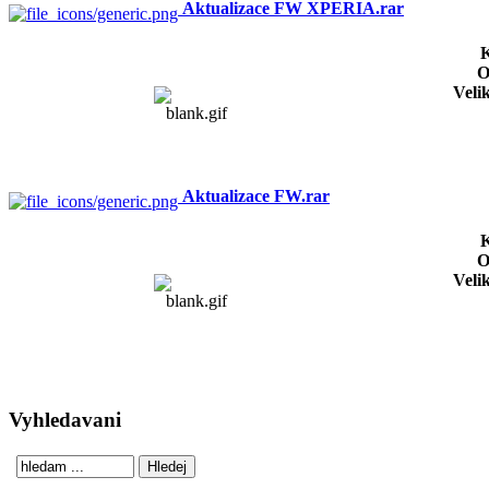
Aktualizace FW XPERIA.rar
K
O
Veli
Aktualizace FW.rar
K
O
Veli
Vyhledavani