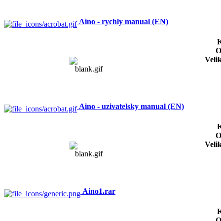
Aino - rychly manual (EN)
K
O
Veli
Aino - uzivatelsky manual (EN)
K
O
Veli
Aino1.rar
K
O