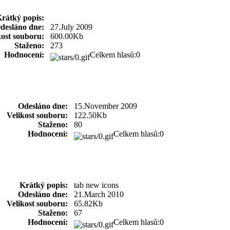
rátký popis:
desláno dne:
27.July 2009
kost souboru:
600.00Kb
Staženo:
273
Hodnocení:
Celkem hlasů:0
Odesláno dne:
15.November 2009
Velikost souboru:
122.50Kb
Staženo:
80
Hodnocení:
Celkem hlasů:0
Krátký popis:
tab new icons
Odesláno dne:
21.March 2010
Velikost souboru:
65.82Kb
Staženo:
67
Hodnocení:
Celkem hlasů:0