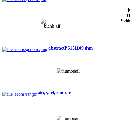
K
O
Veli
abstractPS151109.thm
ain, yari, elm.rar