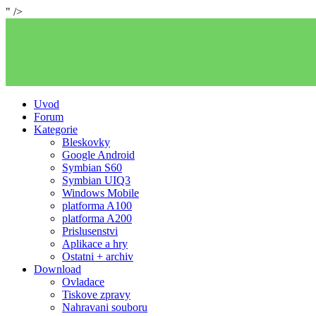
" />
Uvod
Forum
Kategorie
Bleskovky
Google Android
Symbian S60
Symbian UIQ3
Windows Mobile
platforma A100
platforma A200
Prislusenstvi
Aplikace a hry
Ostatni + archiv
Download
Ovladace
Tiskove zpravy
Nahravani souboru