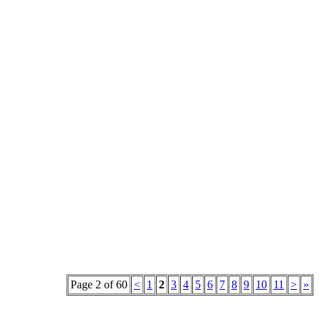
Page 2 of 60
<
1
2
3
4
5
6
7
8
9
10
11
>
»