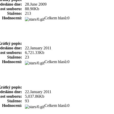
desláno dne:
28.June 2009
kost souboru:
88.90Kb
Staženo:
213
Hodnocení:
Celkem hlasů:0
rátký popis:
desláno dne:
22.January 2011
kost souboru:
6,721.33Kb
Staženo:
23
Hodnocení:
Celkem hlasů:0
rátký popis:
desláno dne:
22.January 2011
kost souboru:
5,037.86Kb
Staženo:
93
Hodnocení:
Celkem hlasů:0