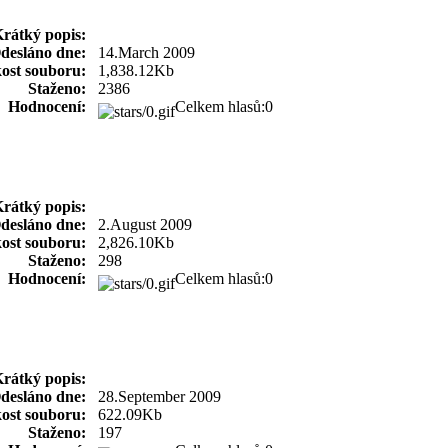
rátký popis:
desláno dne:
14.March 2009
kost souboru:
1,838.12Kb
Staženo:
2386
Hodnocení:
Celkem hlasů:0
rátký popis:
desláno dne:
2.August 2009
kost souboru:
2,826.10Kb
Staženo:
298
Hodnocení:
Celkem hlasů:0
rátký popis:
desláno dne:
28.September 2009
kost souboru:
622.09Kb
Staženo:
197