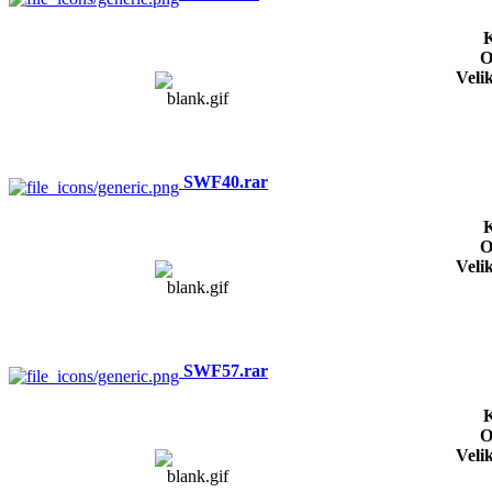
K
O
Veli
SWF40.rar
K
O
Veli
SWF57.rar
K
O
Veli