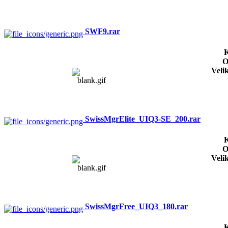
SWF9.rar
K
O
Veli
SwissMgrElite_UIQ3-SE_200.rar
K
O
Veli
SwissMgrFree_UIQ3_180.rar
K