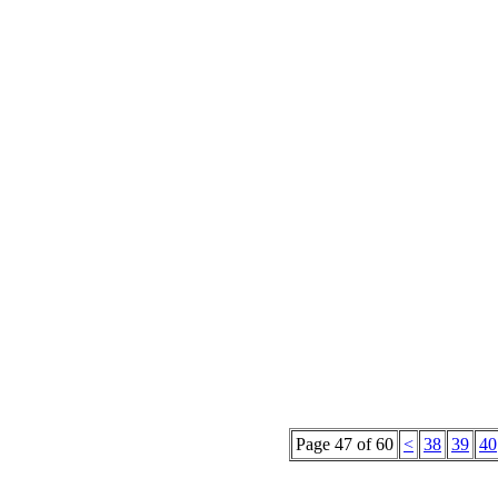
Page 47 of 60
<
38
39
40