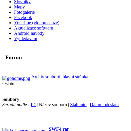
Slovniky
Mapy
Fotogalerie
Facebook
YouTube (videorecenze)
Aktualizace softwaru
Android navody
Vyhledavani
Forum
Archív souborů, hlavní stránka
Ostatni
Soubory
Seřadit podle :
ID
| Název souboru |
Stáhnuto
|
Datum odeslání
SWF4.rar