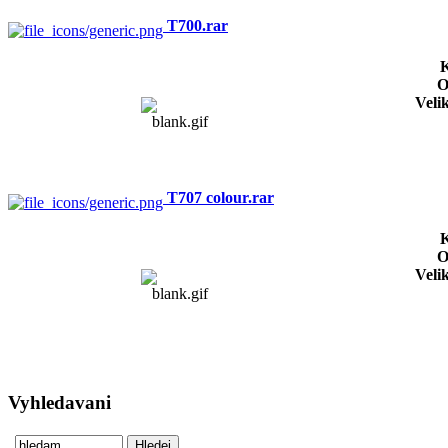
T700.rar
K
O
Veli
T707 colour.rar
K
O
Veli
Vyhledavani