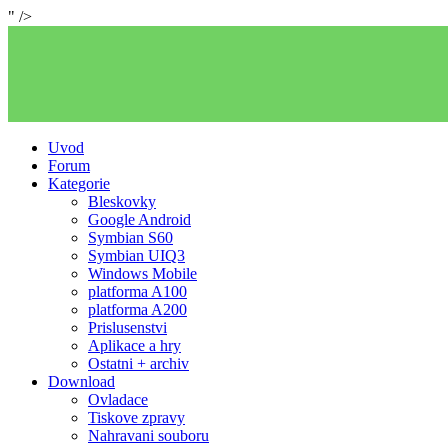
" />
Uvod
Forum
Kategorie
Bleskovky
Google Android
Symbian S60
Symbian UIQ3
Windows Mobile
platforma A100
platforma A200
Prislusenstvi
Aplikace a hry
Ostatni + archiv
Download
Ovladace
Tiskove zpravy
Nahravani souboru