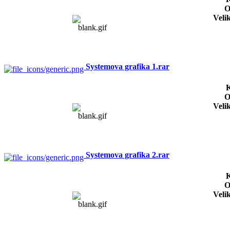
O
Veli
Systemova grafika 1.rar
K
O
Veli
Systemova grafika 2.rar
K
O
Veli