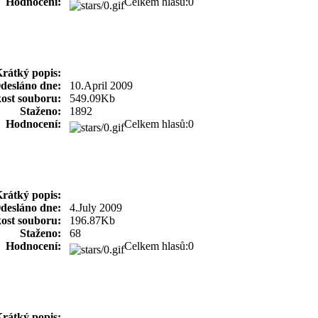
Hodnocení:
Celkem hlasů:0
rátký popis:
desláno dne:
10.April 2009
kost souboru:
549.09Kb
Staženo:
1892
Hodnocení:
Celkem hlasů:0
rátký popis:
desláno dne:
4.July 2009
kost souboru:
196.87Kb
Staženo:
68
Hodnocení:
Celkem hlasů:0
rátký popis: