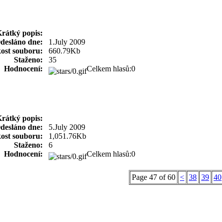
rátký popis:
desláno dne:
1.July 2009
kost souboru:
660.79Kb
Staženo:
35
Hodnocení:
Celkem hlasů:0
rátký popis:
desláno dne:
5.July 2009
kost souboru:
1,051.76Kb
Staženo:
6
Hodnocení:
Celkem hlasů:0
Page 47 of 60
<
38
39
40