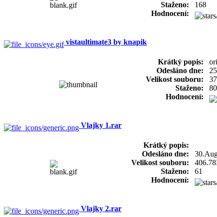
Staženo:
168
Hodnocení:
vistaultimate3 by knapik
Krátký popis:
or
Odesláno dne:
25
Velikost souboru:
37
Staženo:
80
Hodnocení:
Vlajky 1.rar
Krátký popis:
Odesláno dne:
30.Aug
Velikost souboru:
406.7
Staženo:
61
Hodnocení:
Vlajky 2.rar