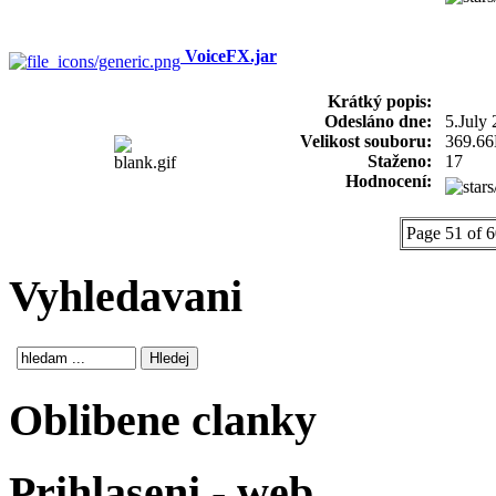
VoiceFX.jar
Krátký popis:
Odesláno dne:
5.July
Velikost souboru:
369.6
Staženo:
17
Hodnocení:
Page 51 of 
Vyhledavani
Oblibene clanky
Prihlaseni - web