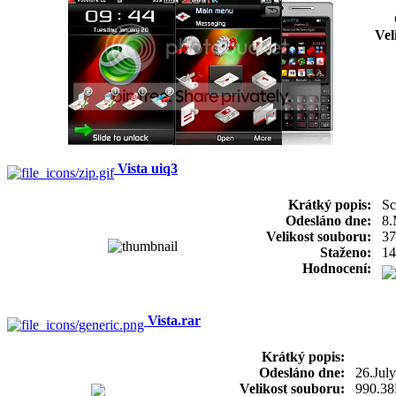
Vel
Vista uiq3
Krátký popis:
Sc
Odesláno dne:
8.
Velikost souboru:
37
Staženo:
14
Hodnocení:
Vista.rar
Krátký popis:
Odesláno dne:
26.Jul
Velikost souboru:
990.3