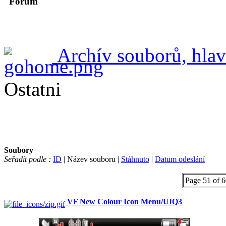
Forum
Archív souborů, hlav
Ostatni
Soubory
Seřadit podle :
ID
| Název souboru |
Stáhnuto
|
Datum odeslání
Page 51 of 
VF New Colour Icon Menu/UIQ3