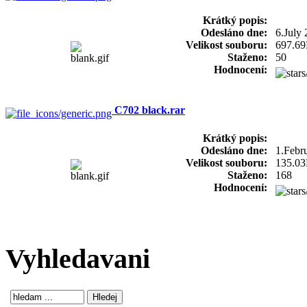
Krátký popis:
Odesláno dne:
6.July
Velikost souboru:
697.6
Staženo:
50
Hodnocení:
C702 black.rar
Krátký popis:
Odesláno dne:
1.Febr
Velikost souboru:
135.0
Staženo:
168
Hodnocení:
Vyhledavani