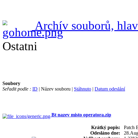
Archív souborů, hlav
Ostatni
Soubory
Seřadit podle :
ID
| Název souboru |
Stáhnuto
|
Datum odeslání
Bt nazev misto operatora.zip
Krátký popis:
Patch B
Odesláno dne:
28.Aug