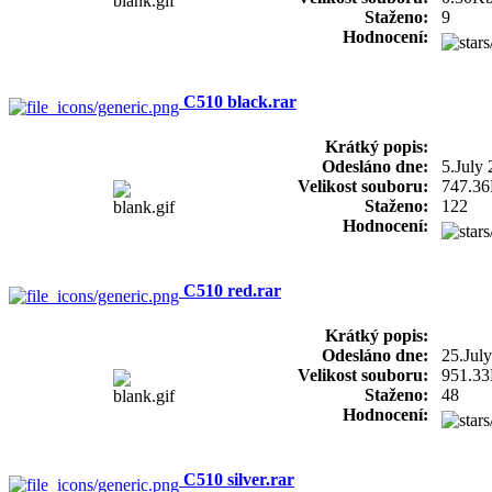
Staženo:
9
Hodnocení:
C510 black.rar
Krátký popis:
Odesláno dne:
5.July
Velikost souboru:
747.3
Staženo:
122
Hodnocení:
C510 red.rar
Krátký popis:
Odesláno dne:
25.Jul
Velikost souboru:
951.3
Staženo:
48
Hodnocení:
C510 silver.rar