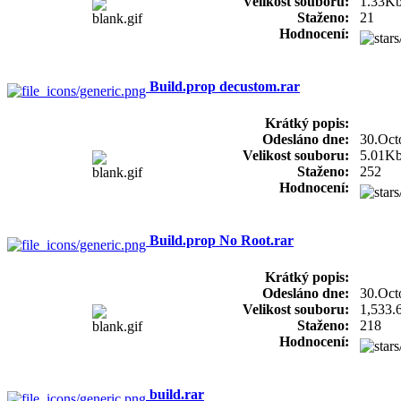
Velikost souboru:
1.33K
Staženo:
21
Hodnocení:
Build.prop decustom.rar
Krátký popis:
Odesláno dne:
30.Oct
Velikost souboru:
5.01K
Staženo:
252
Hodnocení:
Build.prop No Root.rar
Krátký popis:
Odesláno dne:
30.Oct
Velikost souboru:
1,533.
Staženo:
218
Hodnocení:
build.rar