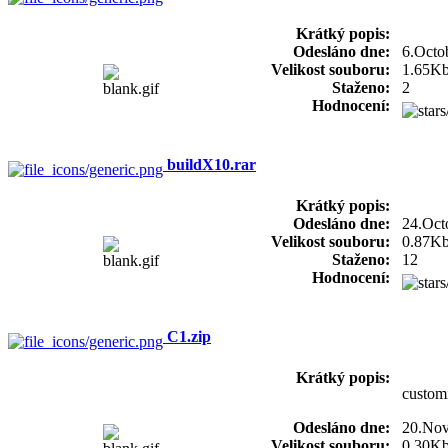
Krátký popis:
Odesláno dne:
6.Octo
Velikost souboru:
1.65K
Staženo:
2
Hodnocení:
buildX10.rar
Krátký popis:
Odesláno dne:
24.Oct
Velikost souboru:
0.87K
Staženo:
12
Hodnocení:
C1.zip
Krátký popis:
custom
Odesláno dne:
20.No
Velikost souboru:
0.30K