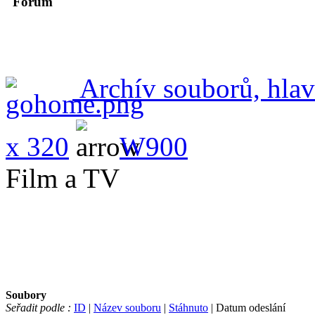
Forum
Archív souborů, hlav
x 320
W900
Film a TV
Soubory
Seřadit podle :
ID
|
Název souboru
|
Stáhnuto
| Datum odeslání