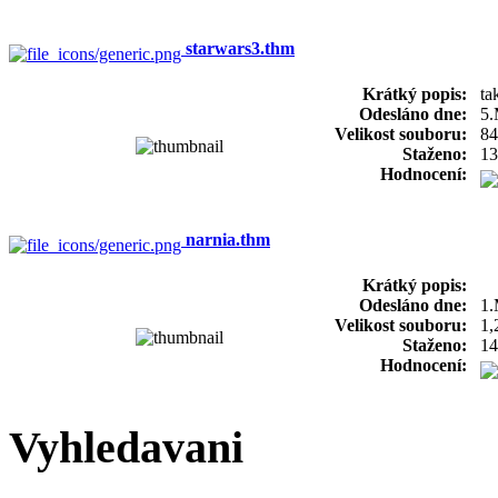
starwars3.thm
Krátký popis:
ta
Odesláno dne:
5.
Velikost souboru:
84
Staženo:
13
Hodnocení:
narnia.thm
Krátký popis:
Odesláno dne:
1.
Velikost souboru:
1,
Staženo:
14
Hodnocení:
Vyhledavani