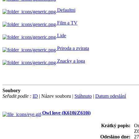
Defaultni
Film a TV
Lide
Priroda a zvirata
Znacky a loga
Soubory
Seřadit podle :
ID
| Název souboru |
Stáhnuto
|
Datum odeslání
Owl love (K610i/Z610i)
Krátký popis:
Or
Z6
Odesláno dne:
27