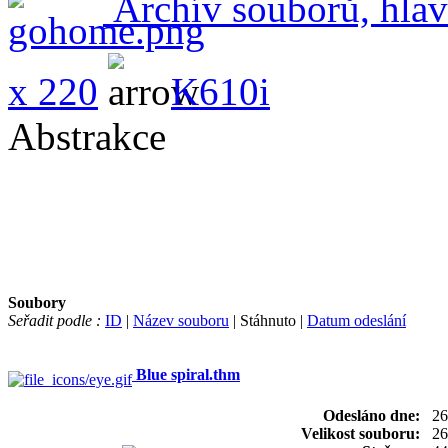
Archív souborů, hlav
x 220
K610i
Abstrakce
Soubory
Seřadit podle :
ID
|
Název souboru
| Stáhnuto |
Datum odeslání
Blue spiral.thm
Odesláno dne:
26
Velikost souboru:
26