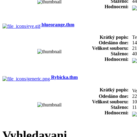
Staženo:
44
Hodnocení:
blueorange.thm
Krátký popis:
Te
Odesláno dne:
14
Velikost souboru:
21
Staženo:
40
Hodnocení:
Rybicka.thm
Krátký popis:
Ve
Odesláno dne:
22
Velikost souboru:
10
Staženo:
11
Hodnocení:
Vyhledavani