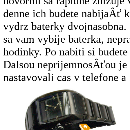
hovormi sa rapidne znizuje 
denne ich budete nabijaÂť k
vydrz baterky dvojnasobna. N
sa vam vybije baterka, nepr
hodinky.
Po
nabiti si budet
Dalsou neprijemnosÂťou je 
nastavovali cas v telefone a