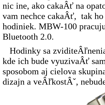
nic ine, ako cakaÂť na opat
vam nechce cakaÂť, tak ho 
hodiniek. MBW-100 pracuju 
Bluetooth 2.0.
Hodinky sa zviditeÂľnenia
kde ich bude vyuzivaÂť sam
sposobom aj cielova skupin
dizajn a veÂľkostÂˇ, nebude 