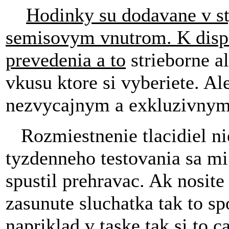
Hodinky su dod
avane v
st
semisovym vnutrom. K dispo
prevedenia a to
strieborne al
vkusu ktore si vyberiete. A
nezvycajnym a exkluzivny
Rozmiestnenie tlacidiel nie
tyzdenneho testovania sa mi
spustil prehravac. Ak nosite
zasunute sluchatka tak to sp
napriklad v taske tak si to 