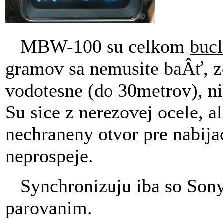
MBW-100 su celkom
bucl
gramov sa nemusite baÂť, ze
vodotesne (do 30metrov), ni
Su sice z nerezovej ocele, a
nechraneny otvor pre nabija
neprospeje.
Synchronizuju iba so Sony
parovanim.