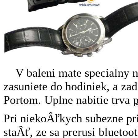
V baleni mate specialny na
zasuniete do hodiniek, a zad
Portom. Uplne nabitie trva
p
Pri niekoÂľkych subezne pr
staÂť, ze sa prerusi blueto