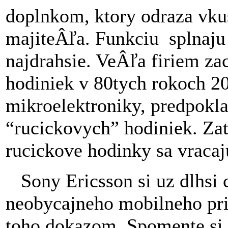
doplnkom, ktory odraza vkus
majiteÂľa. Funkciu splnaju ni
najdrahsie. VeÂľa firiem za
hodiniek v 80tych rokoch 20
mikroelektroniky, predpokla
“rucickovych” hodiniek. Zati
rucickove hodinky sa vraca
Sony Ericsson si uz dlhsi c
neobycajneho mobilneho pris
toho dokazom. Spomente si 