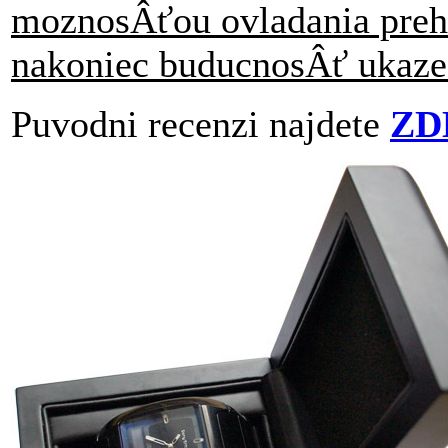
moznosÂťou ovladania preh
nakoniec buducnosÂť ukaze
Puvodni recenzi najdete
ZD