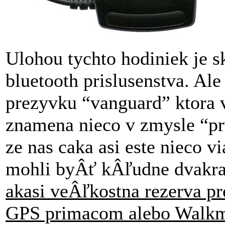
Ulohou tychto hodiniek je 
bluetooth prislusenstva. Ale
prezyvku “vanguard” ktora v
znamena nieco v zmysle “prv
ze nas caka asi este nieco 
mohli byÂť kÂľudne dvakra
akasi veÂľkostna rezerva pr
GPS primacom alebo Walkma