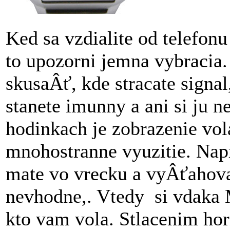
Ked sa vzdialite od telefonu 
to upozorni jemna vybracia.
skusaÂť, kde stracate signal
stanete imunny a ani si ju 
hodinkach je zobrazenie vol
mnohostranne vyuzitie. Napr
mate vo vrecku a vyÂťahova
nevhodne,. Vtedy si vdaka 
kto vam vola. Stlacenim horn