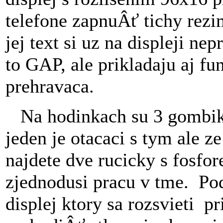
telefone zapnuÂť tichy rezi
jej text si uz na displeji nep
to GAP, ale prikladaju aj f
prehravaca.
Na hodinkach su 3 gombiky.
jeden je otacaci s tym ale ze
najdete dve rucicky s fosf
zjednodusi pracu v tme. Po
displej ktory sa rozsvieti pr