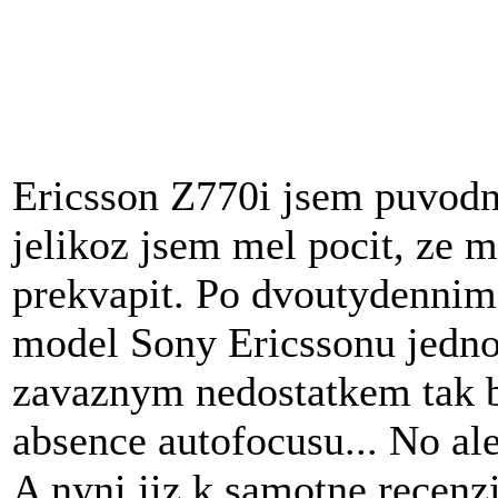
Ericsson Z770i jsem puvodne
jelikoz jsem mel pocit, ze 
prekvapit. Po dvoutydennim 
model Sony Ericssonu jedn
zavaznym nedostatkem tak 
absence autofocusu... No al
A nyni jiz k samotne recenzi