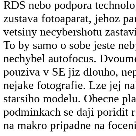
RDS nebo podpora technolog
zustava fotoaparat, jehoz p
vetsiny necybershotu zastav
To by samo o sobe jeste ne
nechybel autofocus. Dvoume
pouziva v SE jiz dlouho, n
nejake fotografie. Lze jej n
starsiho modelu. Obecne pla
podminkach se daji poridit r
na makro pripadne na focen