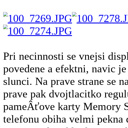
Pri necinnosti se vnejsi disp
povedene a efektni, navic je 
slunci. Na prave strane se n
prave pak dvojtlacitko regulu
pameÂťove karty Memory St
telefonu obiha velmi pekna d