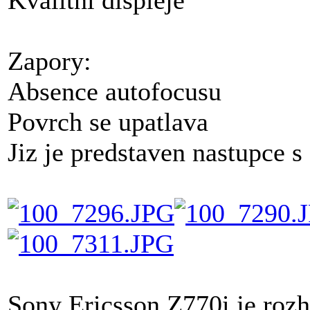
Kvalitni displeje
Zapory:
Absence autofocusu
Povrch se upatlava
Jiz je predstaven nastupce 
Sony Ericsson Z770i je rozh