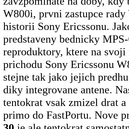
zavzpominate na doby, kdy 
W800i, prvni zastupce rady
historii Sony Ericssonu. Jak
predstaveny bednicky MPS-6
reproduktory, ktere na svoji
prichodu Sony Ericssonu W8
stejne tak jako jejich pred
diky integrovane antene. N
tentokrat vsak zmizel drat a
primo do FastPortu. Nove p
30
je ale tentokrat samostatn