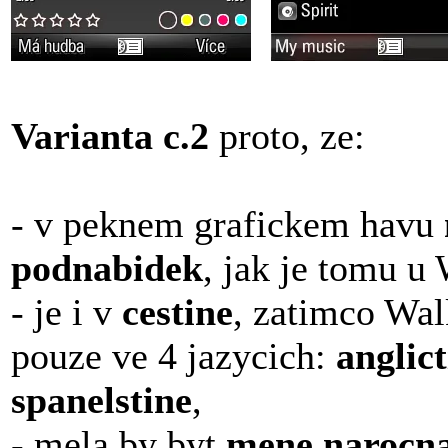
Varianta c.2
proto, ze:
- v peknem grafickem havu
podnabidek
, jak je tomu u
- je i v
cestine
, zatimco Wal
pouze ve 4 jazycich:
anglict
spanelstine
,
- mela by byt
mene narocn