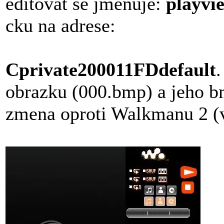
editovat se jmenuje:
playvi
cku na adrese:
Cprivate200011FDdefault
.
obrazku (000.bmp) a jeho b
zmena oproti Walkmanu 2 (