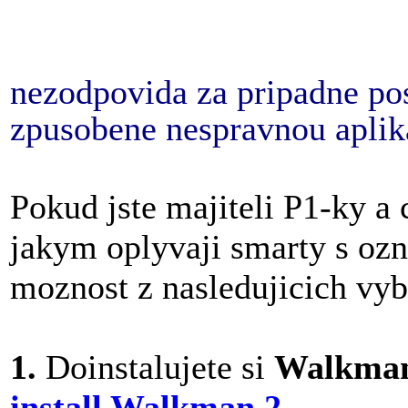
nezodpovida za pripadne po
zpusobene nespravnou aplik
Pokud jste majiteli P1-ky a 
jakym oplyvaji smarty s oz
moznost z nasledujicich vyb
1.
Doinstalujete si
Walkman
install Walkman 2