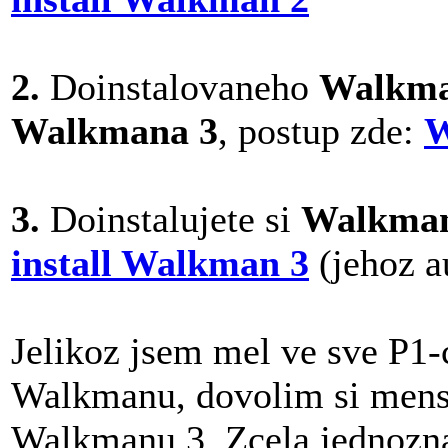
2.
Doinstalovaneho
Walkma
Walkmana 3
, postup zde:
W
3.
Doinstalujete si
Walkman
install Walkman 3
(jehoz a
Jelikoz jsem mel ve sve P1-
Walkmanu, dovolim si mensi
Walkmanu 3. Zcela jednoz