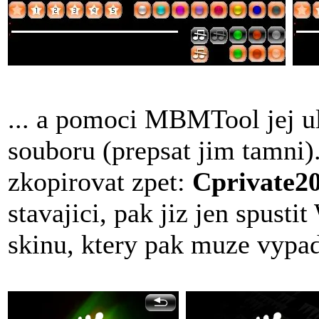
... a pomoci MBMTool jej u
souboru (prepsat jim tamni
zkopirovat zpet:
Cprivate2
stavajici, pak jiz jen spusti
skinu, ktery pak muze vypada