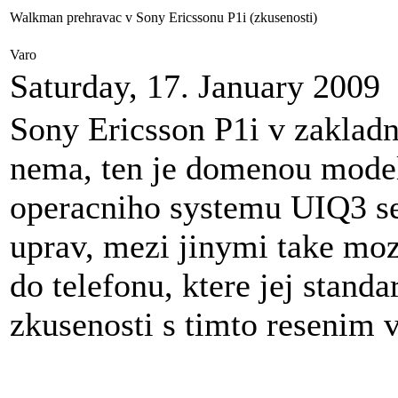
Walkman prehravac v Sony Ericssonu P1i (zkusenosti)
Varo
Saturday, 17. January 2009
Sony Ericsson P1i v zaklad
nema, ten je domenou mod
operacniho systemu UIQ3 se 
uprav, mezi jinymi take mo
do telefonu, ktere jej stand
zkusenosti s timto resenim v