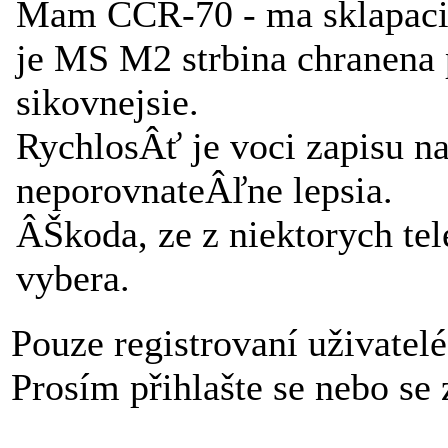
Mam CCR-70 - ma sklapaciu
je MS M2 strbina chranena 
sikovnejsie.
RychlosÂť je voci zapisu na
neporovnateÂľne lepsia.
ÂŠkoda, ze z niektorych t
vybera.
Pouze registrovaní uživatel
Prosím přihlašte se nebo se z