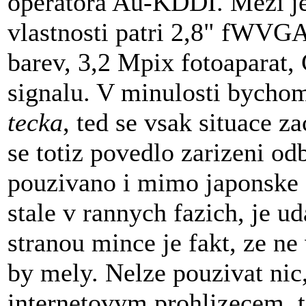
operatora Au-KDDI. Mezi je
vlastnosti patri 2,8" fWVGA
barev, 3,2 Mpix fotoaparat, 
signalu. V minulosti bycho
tecka
, ted se vsak situace 
se totiz povedlo zarizeni od
pouzivano i mimo japonske si
stale v rannych fazich, je u
stranou mince je fakt, ze ne
by mely. Nelze pouzivat nic
internetovym prohlizecem, te