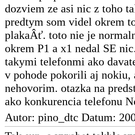
dozviem ze asi nic z toho ta
predtym som videl okrem t
plakaÂť. toto nie je normal
okrem P1 a x1 nedal SE nic. 
takymi telefonmi ako davate
v pohode pokorili aj nokiu,
nehovorim. otazka na preds
ako konkurencia telefonu 
Autor: pino_dtc Datum: 20