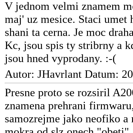
V jednom velmi znamem mo
maj' uz mesice. Staci umet h
shani ta cerna. Je moc drah
Kc, jsou spis ty stribrny a 
jsou hned vyprodany. :-(
Autor: JHavrlant Datum: 2
Presne proto se rozsiril A2
znamena prehrani firmwaru,
samozrejme jako neofiko a 
mokra od slz onech "obeti".