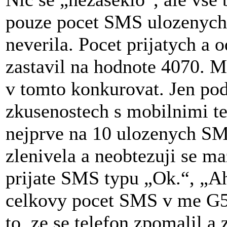
pouze pocet SMS ulozenych
neverila. Pocet prijatych a 
zastavil na hodnote 4070. M
v tomto konkurovat. Jen po
zkusenostech s mobilnimi te
nejprve na 10 ulozenych SM
zlenivela a neobtezuji se ma
prijate SMS typu „Ok.“, „Ah
celkovy pocet SMS v me G502
to, ze se telefon zpomalil a 