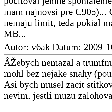
pocitoval jemne spomalenie 
mam najnovsi pre C905)... 
nemaju limit, teda pokial m
MB...
Autor: v6ak Datum: 2009-1
ÂŽebych nemazal a trumfnul
mohl bez nejake snahy (po
Asi bych musel zacit stitko
nevim, jestli muzu zalohovat