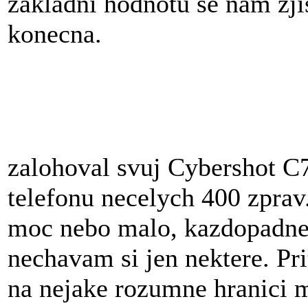
zakladni hodnotu se nam zjis
konecna.
zalohoval svuj Cybershot C7
telefonu necelych 400 zprav.
moc nebo malo, kazdopadne
nechavam si jen nektere. Pri
na nejake rozumne hranici 