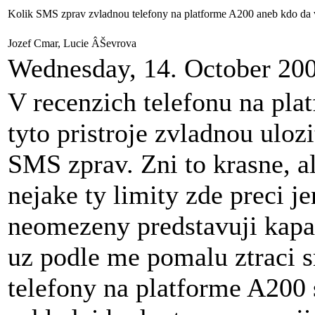
Kolik SMS zprav zvladnou telefony na platforme A200 aneb kdo da 
Jozef Cmar, Lucie ÂŠevrova
Wednesday, 14. October 20
V recenzich telefonu na pl
tyto pristroje zvladnou ulo
SMS zprav. Zni to krasne, a
nejake ty limity zde preci 
neomezeny predstavuji kapa
uz podle me pomalu ztraci sm
telefony na platforme A200