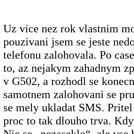
Uz vice nez rok vlastnim mo
pouzivani jsem se jeste ned
telefonu zalohovala. Po case
to, az nejakym zahadnym zp
v G502, a rozhodl se konecn
samotnem zalohovani se prub
se mely ukladat SMS. Pritel 
proc to tak dlouho trva. Kdyz
Nic se „nezaseklo“, ale vse