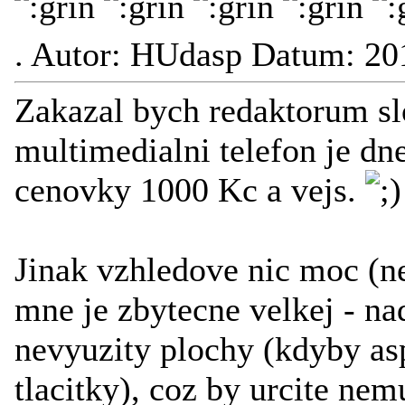
.
Autor: HUdasp Datum: 20
Zakazal bych redaktorum sl
multimedialni telefon je dne
cenovky 1000 Kc a vejs.
Jinak vzhledove nic moc (n
mne je zbytecne velkej - na
nevyuzity plochy (kdyby as
tlacitky), coz by urcite nem