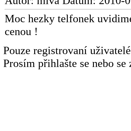
Autor: miva Datum: 2010-0
Moc hezky telfonek uvidime 
cenou !
Pouze registrovaní uživatel
Prosím přihlašte se nebo se z