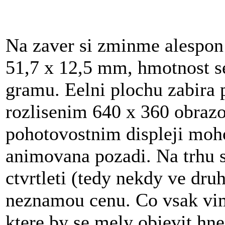
Na zaver si zminme alespon
51,7 x 12,5 mm, hmotnost se
gramu. Eelni plochu zabira 
rozlisenim 640 x 360 obrazo
pohotovostnim displeji moh
animovana pozadi. Na trhu 
ctvrtleti (tedy nekdy ve dru
neznamou cenu. Co vsak vim
ktere by se mely objevit hne