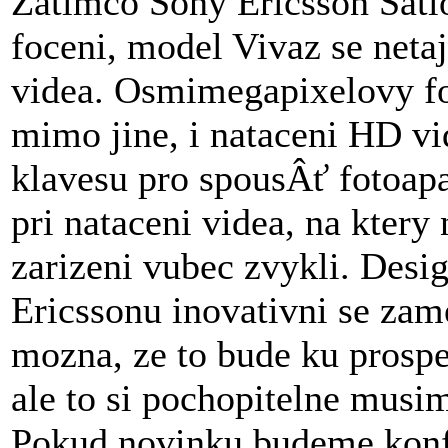
Zatimco Sony Ericsson Satio
foceni, model Vivaz se neta
videa. Osmimegapixelovy fot
mimo jine, i nataceni HD vi
klavesu pro spousÂť fotoapa
pri nataceni videa, na kter
zarizeni vubec zvykli. Desig
Ericssonu inovativni se zam
mozna, ze to bude ku prospe
ale to si pochopitelne musim
Pokud novinku budeme konf