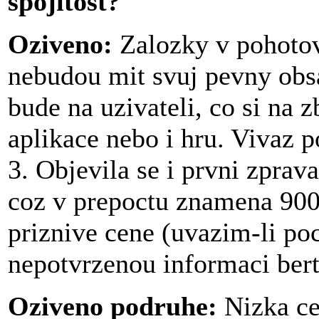
spojitost?
Oziveno:
Zalozky v pohoto
nebudou mit svuj pevny obs
bude na uzivateli, co si na z
aplikace nebo i hru. Vivaz 
3. Objevila se i prvni zpra
coz v prepoctu znamena 9000
priznive cene (uvazim-li poc
nepotvrzenou informaci bert
Oziveno podruhe:
Nizka ce