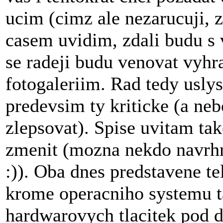
ucim (cimz ale nezarucuji, 
casem uvidim, zdali budu s
se radeji budu venovat vyh
fotogaleriim. Rad tedy usly
predevsim ty kriticke (a neb
zlepsovat). Spise uvitam tak
zmenit (mozna nekdo navrhne
:)). Oba dnes predstavene t
krome operacniho systemu tak
hardwarovych tlacitek pod d