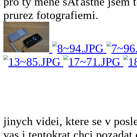
pro ty mene sÂťastne jsem t
prurez fotografiemi.
jinych videi, ktere se v pos
vas i tentokrat chci pozadat 