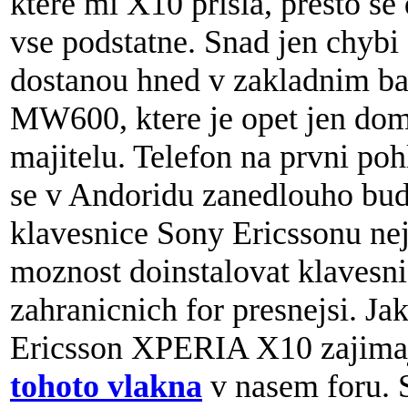
ktere mi X10 prisla, presto se 
vse podstatne. Snad jen chybi f
dostanou hned v zakladnim ba
MW600, ktere je opet jen dom
majitelu. Telefon na prvni po
se v Andoridu zanedlouho bud
klavesnice Sony Ericssonu nej
moznost doinstalovat klavesni
zahranicnich for presnejsi. Ja
Ericsson XPERIA X10 zajimaj
tohoto vlakna
v nasem foru. 