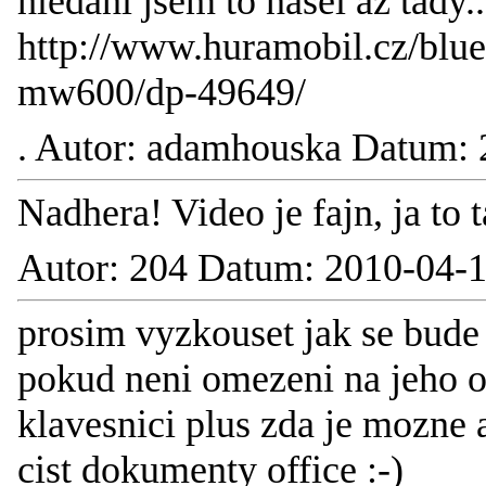
hledani jsem to nasel az tady..
http://www.huramobil.cz/blue
mw600/dp-49649/
.
Autor: adamhouska Datum: 
Nadhera! Video je fajn, ja to t
Autor: 204 Datum: 2010-04-1
prosim vyzkouset jak se bude 
pokud neni omezeni na jeho o
klavesnici plus zda je mozne 
cist dokumenty office :-)