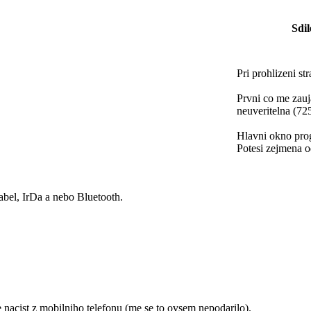
Sdil
Pri prohlizeni st
Prvni co me zauj
neuveritelna (72
Hlavni okno prog
Potesi zejmena o
abel, IrDa a nebo Bluetooth.
 nacist z mobilniho telefonu (me se to ovsem nepodarilo).