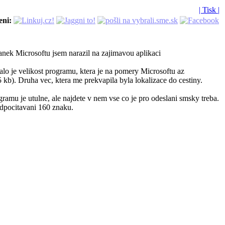
| Tisk |
eni:
ranek Microsoftu jsem narazil na zajimavou aplikaci
alo je velikost programu, ktera je na pomery Microsoftu az
5 kb). Druha vec, ktera me prekvapila byla lokalizace do cestiny.
ramu je utulne, ale najdete v nem vse co je pro odeslani smsky treba.
dpocitavani 160 znaku.