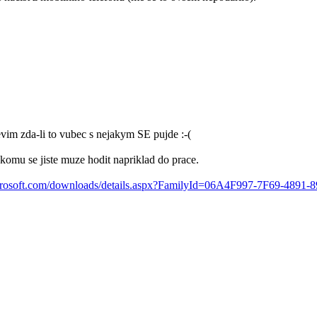
vim zda-li to vubec s nejakym SE pujde :-(
komu se jiste muze hodit napriklad do prace.
osoft.com/downloads/details.aspx?FamilyId=06A4F997-7F69-4891-