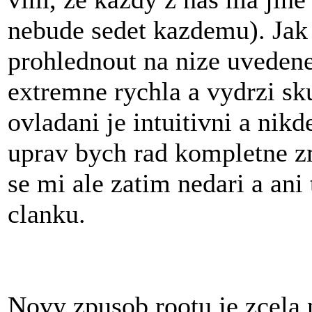
nebude sedet kazdemu). Jak
prohlednout na nize uveden
extremne rychla a vydrzi sk
ovladani je intuitivni a nikd
uprav bych rad kompletne z
se mi ale zatim nedari a ani
clanku.
Novy zpusob rootu je zcela 