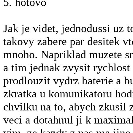
5. hotovo
Jak je videt, jednodussi uz 
takovy zabere par desitek vt
mnoho. Napriklad muzete sm
a tim jednak zvysit rychlost
prodlouzit vydrz baterie a b
zkratka u komunikatoru hodi
chvilku na to, abych zkusil
veci a dotahnul ji k maxima
vim, ze kazdy z nas ma jine 