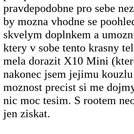
pravdepodobne pro sebe nezv
by mozna vhodne se poohled
skvelym doplnkem a umoznuj
ktery v sobe tento krasny te
mela dorazit X10 Mini (ktero
nakonec jsem jejimu kouzlu 
moznost precist si me dojm
nic moc tesim. S rootem neot
jen ziskat.