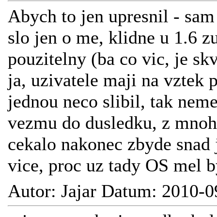
Abych to jen upresnil - sa
slo jen o me, klidne u 1.6 z
pouzitelny (ba co vic, je sk
ja, uzivatele maji na vztek
jednou neco slibil, tak nem
vezmu do dusledku, z mnoha
cekalo nakonec zbyde snad j
vice, proc uz tady OS mel by
Autor: Jajar Datum: 2010-0