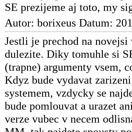
SE prezijeme aj toto, my 
Autor: borixeus Datum: 20
Jestli je prechod na novejsi
dulezite. Diky tomuhle si S
(trapne) argumenty vsem, c
Kdyz bude vydavat zarizeni 
systemem, vzdycky se najde
bude pomlouvat a urazet ani
verze vubec v necem odlisna
MM, tak najdete spousty p