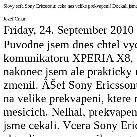
Slovy sefa Sony Ericssonu: ceka nas velike prekvapeni! Dockali jsme 
Jozef Cmar
Friday, 24. September 2010
Puvodne jsem dnes chtel vy
komunikatoru XPERIA X8, kte
nakonec jsem ale prakticky
zmenil. ÂŠef Sony Ericssonu
na velike prekvapeni, ktere 
mesicich. Nelhal, prekvapen
jsme cekali. Vcera Sony Er