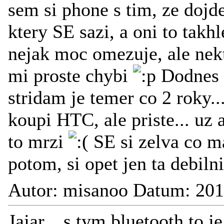
sem si phone s tim, ze dojde
ktery SE sazi, a oni to takh
nejak moc omezuje, ale nekt
mi proste chybi
Dodnes s
stridam je temer co 2 roky.
koupi HTC, ale priste... uz
to mrzi
SE si zelva co ma
potom, si opet jen ta debilni
Autor: misanoo Datum: 201
Jajar... s tym bluetooth to 