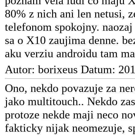
poznam vela ludi co maju 
80% z nich ani len netusi, z
telefonom spokojny. naozaj 
sa o X10 zaujima denne. bez
aku verziu androidu tam ma
Autor: borixeus Datum: 20
Ono, nekdo povazuje za ne
jako multitouch.. Nekdo zas
protoze nekde maji neco nove
fakticky nijak neomezuje, 