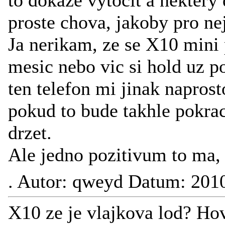
to dokaze vytocit a nektery
proste chova, jakoby pro n
Ja nerikam, ze se X10 mini 
mesic nebo vic si hold uz p
ten telefon mi jinak naprost
pokud to bude takhle pokra
drzet.
Ale jedno pozitivum to ma, 
.
Autor: qweyd Datum: 2010
X10 ze je vlajkova lod? Hov