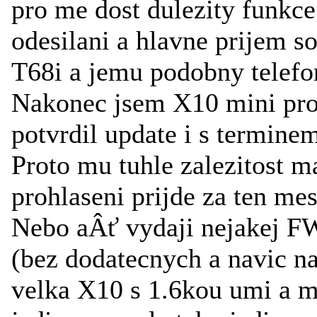
pro me dost dulezity funkc
odesilani a hlavne prijem s
T68i a jemu podobny telefon
Nakonec jsem X10 mini pro
potvrdil update i s termin
Proto mu tuhle zalezitost m
prohlaseni prijde za ten me
Nebo aÂť vydaji nejakej FW,
(bez dodatecnych a navic na
velka X10 s 1.6kou umi a mi