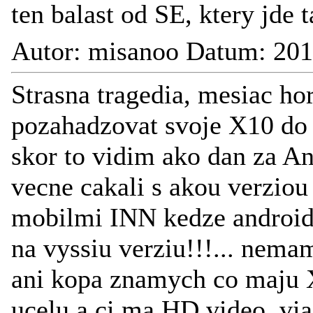
ten balast od SE, ktery jde t
Autor: misanoo Datum: 201
Strasna tragedia, mesiac ho
pozahadzovat svoje X10 do 
skor to vidim ako dan za An
vecne cakali s akou verziou
mobilmi INN kedze android
na vyssiu verziu!!!... nemam
ani kopa znamych co maju X
ucelu a ci ma HD video, vi