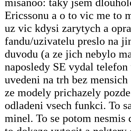
misanoo: taky jsem dlouhol
Ericssonu a o to vic me to m
uz vic kdysi zarytych a op
fandu/uzivatelu preslo na j
duvodu (a ze jich nebylo ma
naposledy SE vydal telefon v
uvedeni na trh bez mensich c
ze modely prichazely pozde
odladeni vsech funkci. To 
minel. To se potom nesmis d