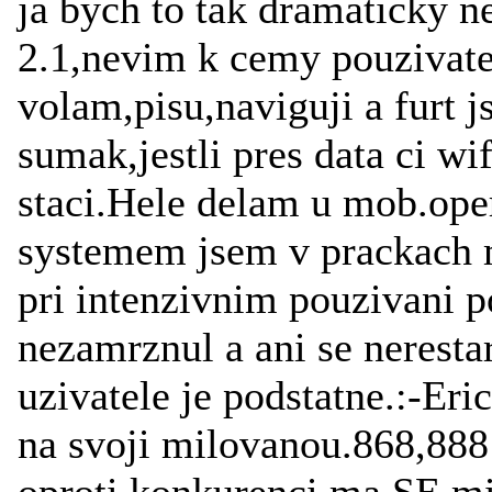
ja bych to tak dramaticky n
2.1,nevim k cemy pouzivate
volam,pisu,naviguji a furt j
sumak,jestli pres data ci w
staci.Hele delam u mob.oper
systemem jsem v prackach m
pri intenzivnim pouzivani p
nezamrznul a ani se neresta
uzivatele je podstatne.:-Er
na svoji milovanou.868,888