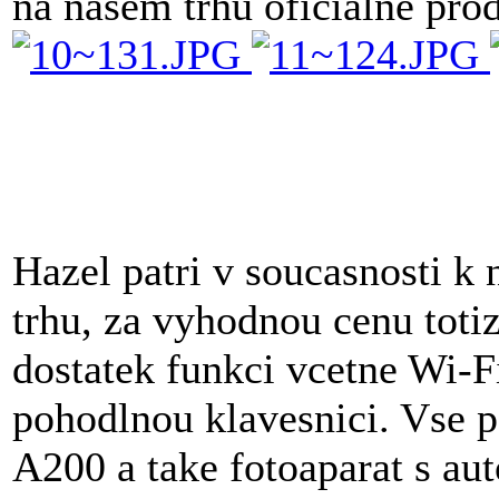
na nasem trhu oficialne prod
Hazel patri v soucasnosti k
trhu, za vyhodnou cenu totiz
dostatek funkci vcetne Wi-Fi
pohodlnou klavesnici. Vse p
A200 a take fotoaparat s au