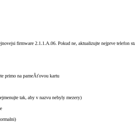
 nejnovejsi firmware 2.1.1.A.06. Pokud ne, aktualizujte nejprve telefon
stete primo na pameÂťovou kartu
prejmenujte tak, aby v nazvu nebyly mezery)
ne
normalni)