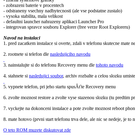
- zobrazeni baterie v procentech
- odstraneny vsechny nadbytecnosti (ale vse podstatne zustalo)
- vysoka stabilita, mala velikost
- defaultni launcher nahrazeny aplikaci Launcher Pro
- integrovan spravce souboru Explorer (free verze Root Exploreru)
Navod na instalaci
1. pred zacatkem instalace si overte, zdali v telefonu skutecne mate
2. rootnete si telefon dle
nasledujiciho navodu
3. nainstalujte si do telefonu Recovery menu dle
tohoto navodu
4. stahnete si
nasledujici soubor
, archiv rozbalte a celou slozku umi
5. vypnete telefon, pri jeho startu spusÂťte Recovery menu
6. zvolte moznost restore a zvolte vyse stazenou slozku (tu predtim 
7. vyckejte na dokonceni instalace a pote zvolte moznost reboot pho
8. mate hotovo (prvni start telefonu trva dele, ale nic se nedeje, je to 
O teto ROM muzete diskutovat zde