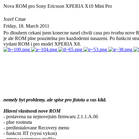
Nova ROM pro Sony Ericsson XPERIA X10 Mini Pro
Jozef Cmar
Friday, 18. March 2011
Po dlouhem cekani jsem konecne nasel chvili casu pro tvorbu nove R
je ale ROM plne pouzitelna pro kazdodenni nasazeni. Po funkcni st
vydani ROM i pro model XPERIA X8.
nemely byt problemy, ale spise pro jistotu a vas klid.
Hlavni vlastnosti nove ROM
- postavena na nejnovejsim firmwaru 2.1.1.A.06
- plne rootnuta
- predinstalovane Recovery menu
- funkcni JIT (vyssi vykon)
- zmena systemove grafiky