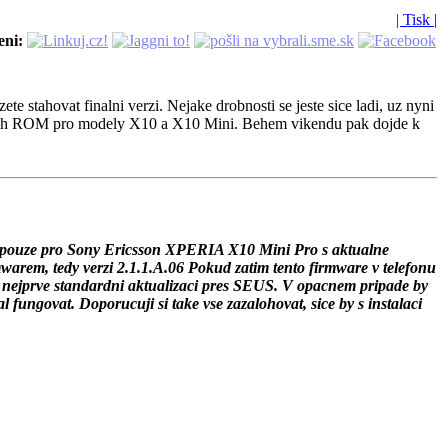
| Tisk |
eni:
tahovat finalni verzi. Nejake drobnosti se jeste sice ladi, uz nyni
hozich ROM pro modely X10 a X10 Mini. Behem vikendu pak dojde k
pouze pro Sony Ericsson XPERIA X10 Mini Pro s aktualne
warem, tedy verzi 2.1.1.A.06 Pokud zatim tento firmware v telefonu
e nejprve standardni aktualizaci pres SEUS. V opacnem pripade by
al fungovat. Doporucuji si take vse zazalohovat, sice by s instalaci