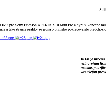
Sdil
OM i pro Sony Ericsson XPERIA X10 Mini Pro a nyni si konecne muzete s
rance a take strance grafiky se jedna o primeho pokracovatele predc
ROM je urcena 
nejnovejsim firm
nemate, pouzijt
vas telefon prest