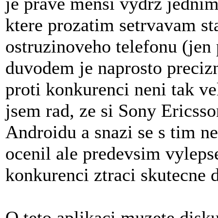
je prave mensi vydrz jednim
ktere prozatim setrvavam st
ostruzinoveho telefonu (jen
duvodem je naprosto precizni
proti konkurenci neni tak v
jsem rad, ze si Sony Ericss
Androidu a snazi se s tim n
ocenil ale predevsim vylepse
konkurenci ztraci skutecne 
O teto aplikaci muzete disk