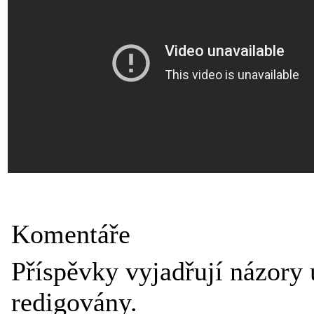
Komentáře
Příspěvky vyjadřují názory 
redigovány.