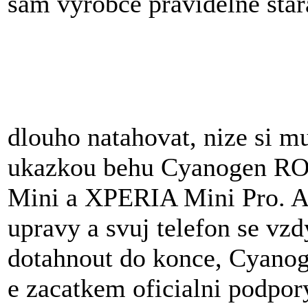
sam vyrobce pravidelne star
dlouho natahovat, nize si m
ukazkou behu Cyanogen RO
Mini a XPERIA Mini Pro. Ac
upravy a svuj telefon se vz
dotahnout do konce, Cyanoge
e zacatkem oficialni podpor