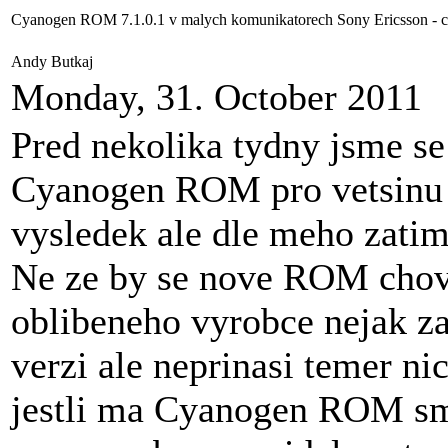
Cyanogen ROM 7.1.0.1 v malych komunikatorech Sony Ericsson - co
Andy Butkaj
Monday, 31. October 2011
Pred nekolika tydny jsme se 
Cyanogen ROM pro vetsinu 
vysledek ale dle meho zatim
Ne ze by se nove ROM chov
oblibeneho vyrobce nejak za
verzi ale neprinasi temer ni
jestli ma Cyanogen ROM smy