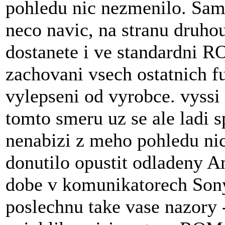
pohledu nic nezmenilo. Sam
neco navic, na stranu druho
dostanete i ve standardni R
zachovani vsech ostatnich f
vylepseni od vyrobce. vyssi 
tomto smeru uz se ale ladi sp
nenabizi z meho pohledu ni
donutilo opustit odladeny An
dobe v komunikatorech Sony
poslechnu take vase nazor