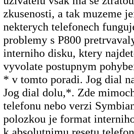
uzivatelu vsak ma se ztratou
zkusenosti, a tak muzeme je
nekterych telefonech funguj
problemy s P800 pretrvavaly
interniho disku, ktery najde
vyvolate postupnym pohybem 
* v tomto poradi. Jog dial n
Jog dial dolu,*. Zde mimoch
telefonu nebo verzi Symbian
polozkou je format interniho
k absolutnimu resetu telefo