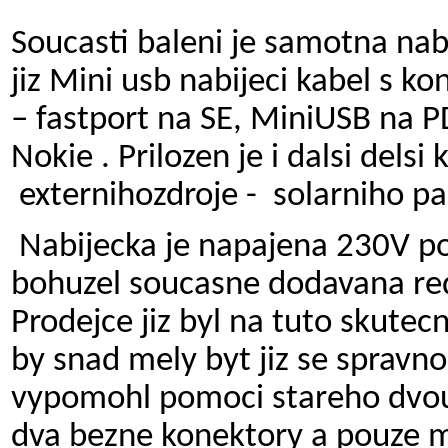
Soucasti baleni je samotna nab
jiz Mini usb nabijeci kabel s k
– fastport na SE, MiniUSB na 
Nokie . Prilozen je i dalsi dels
externihozdroje - solarniho p
Nabijecka je napajena 230V p
bohuzel soucasne dodavana red
Prodejce jiz byl na tuto skute
by snad mely byt jiz se spravno
vypomohl pomoci stareho dvou
dva bezne konektory a pouze 