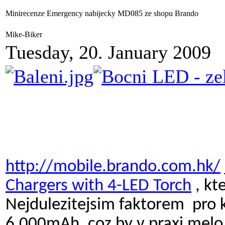
Minirecenze Emergency nabijecky MD085 ze shopu Brando
Mike-Biker
Tuesday, 20. January 2009
http://mobile.brando.com.hk/
Chargers with 4-LED Torch
, kt
Nejdulezitejsim faktorem pro 
6.000mAh, coz by v praxi melo 