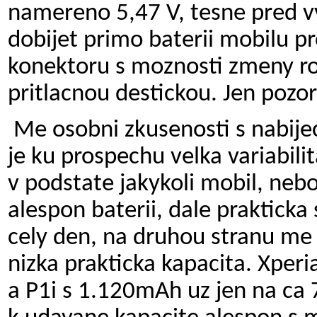
namereno 5,47 V, tesne pred vy
dobijet primo baterii mobilu p
konektoru s moznosti zmeny ro
pritlacnou destickou. Jen pozor
Me osobni zkusenosti s nabije
je ku prospechu velka variabili
v podstate jakykoli mobil, neb
alespon baterii, dale prakticka s
cely den, na druhou stranu me 
nizka prakticka kapacita. Xperi
a P1i s 1.120mAh uz jen na ca