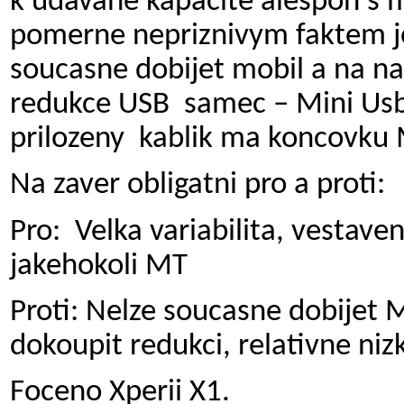
k udavane kapacite alespon s 
pomerne nepriznivym faktem je,
soucasne dobijet mobil a na nab
redukce USB samec – Mini Usb
prilozeny kablik ma koncovku 
Na zaver obligatni pro a proti:
Pro: Velka variabilita, vestave
jakehokoli MT
Proti: Nelze soucasne dobijet 
dokoupit redukci, relativne niz
Foceno Xperii X1.