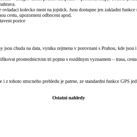
nahrava.
vladaci kolecko meni na jojstick. Jsou dostupne jen zakladni funkce 
u cestu, upozorneni odboceni apod.
aveni pozice
u chuda na data, vynika zejmena v porovnani s Prahou, kde jsou i jed
kovat prostrednictvim tri pojmu s rozdilnym vyznamem – trasa, cesta a
.
 i z tohoto strucneho prehledu je patrne, ze standardni funkce GPS je
Ostatni nahledy