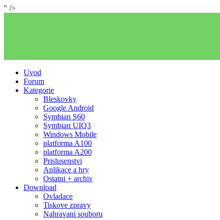
" />
Uvod
Forum
Kategorie
Bleskovky
Google Android
Symbian S60
Symbian UIQ3
Windows Mobile
platforma A100
platforma A200
Prislusenstvi
Aplikace a hry
Ostatni + archiv
Download
Ovladace
Tiskove zpravy
Nahravani souboru