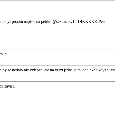
 rady! prosim napiste na
petrkm@seznam.cz
!!! DIKKKKK Petr
sari.
by se nedalo nic vylepsit, ale na verzi jedna je to jednicka i kdyz vlas
u zavisti