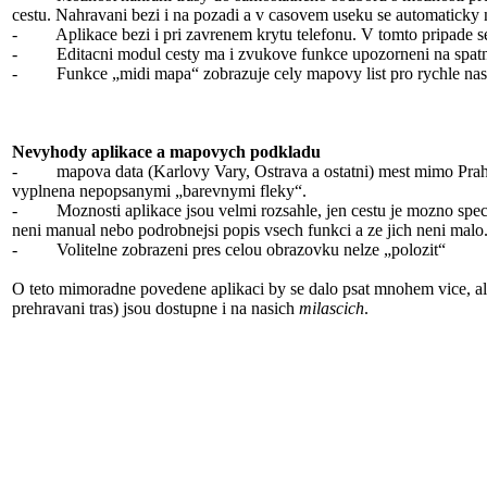
cestu. Nahravani bezi i na pozadi a v casovem useku se automaticky 
- Aplikace bezi i pri zavrenem krytu telefonu. V tomto pripade se o
- Editacni modul cesty ma i zvukove funkce upozorneni na spatno
- Funkce „midi mapa“ zobrazuje cely mapovy list pro rychle nast
Nevyhody aplikace a mapovych podkladu
- mapova data (Karlovy Vary, Ostrava a ostatni) mest mimo Prahy jso
vyplnena nepopsanymi „barevnymi fleky“.
- Moznosti aplikace jsou velmi rozsahle, jen cestu je mozno specifi
neni manual nebo podrobnejsi popis vsech funkci a ze jich neni malo
- Volitelne zobrazeni pres celou obrazovku nelze „polozit“
O teto mimoradne povedene aplikaci by se dalo psat mnohem vice, ale
prehravani tras) jsou dostupne i na nasich
milascich
.