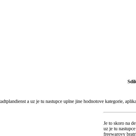
Sdil
tadtplandienst a uz je tu nastupce uplne jine hodnotove kategorie, a
Je to skoro na d
uz je tu nastupc
freewarovy brat