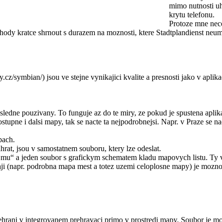
mimo nutnosti uh
krytu telefonu.
Protoze mne nece
yhody kratce shrnout s durazem na moznosti, ktere Stadtplandienst neu
an/) jsou ve stejne vynikajici kvalite a presnosti jako v aplikaci 
edne pouzivany. To funguje az do te miry, ze pokud je spustena aplik
ostupne i dalsi mapy, tak se nacte ta nejpodrobnejsi. Napr. v Praze se 
pach.
at, jsou v samostatnem souboru, ktery lze odeslat.
 a jeden soubor s grafickym schematem kladu mapovych listu. Ty v t
aji (napr. podrobna mapa mest a totez uzemi celoplosne mapy) je mozn
 v integrovanem prehravaci primo v prostredi mapy. Soubor je mozno t