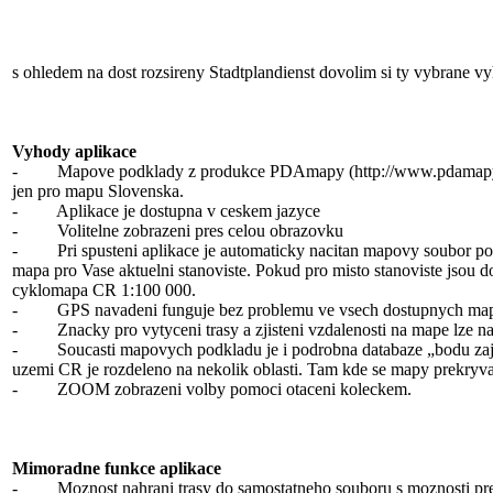
s ohledem na dost rozsireny Stadtplandienst dovolim si ty vybrane v
Vyhody aplikace
- Mapove podklady z produkce PDAmapy (http://www.pdamapy.cz/symbi
jen pro mapu Slovenska.
- Aplikace je dostupna v ceskem jazyce
- Volitelne zobrazeni pres celou obrazovku
- Pri spusteni aplikace je automaticky nacitan mapovy soubor posl
mapa pro Vase aktuelni stanoviste. Pokud pro misto stanoviste jsou d
cyklomapa CR 1:100 000.
- GPS navadeni funguje bez problemu ve vsech dostupnych ma
- Znacky pro vytyceni trasy a zjisteni vzdalenosti na mape lze nahr
- Soucasti mapovych podkladu je i podrobna databaze „bodu zajmu“
uzemi CR je rozdeleno na nekolik oblasti. Tam kde se mapy prekryv
- ZOOM zobrazeni volby pomoci otaceni koleckem.
Mimoradne funkce aplikace
- Moznost nahrani trasy do samostatneho souboru s moznosti prehrani