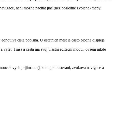
navigace, neni mozne nacitat jine (nez posledne zvolene) mapy.
notliva cisla popisna. U ostatnich mest je casto plocha displeje
 vylet. Trasa a cesta ma svuj vlastni editacni modul, ovsem nikde
dnoucelovych prijimacu (jako napr. trasovani, zvukova navigace a