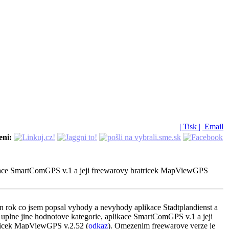
| Tisk |
Email
eni:
plikace SmartComGPS v.1 a jeji freewarovy bratricek MapViewGPS
en rok co jsem popsal vyhody a nevyhody aplikace Stadtplandienst a
e uplne jine hodnotove kategorie, aplikace SmartComGPS v.1 a jeji
ricek MapViewGPS v.2.52 (
odkaz
). Omezenim freewarove verze je