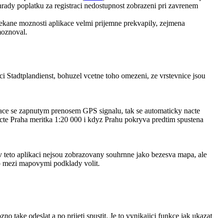
rady poplatku za registraci nedostupnost zobrazeni pri zavrenem
kane moznosti aplikace velmi prijemne prekvapily, zejmena
moznoval.
Stadtplandienst, bohuzel vcetne toho omezeni, ze vrstevnice jsou
ace se zapnutym prenosem GPS signalu, tak se automaticky nacte
nacte Praha meritka 1:20 000 i kdyz Prahu pokryva predtim spustena
eto aplikaci nejsou zobrazovany souhrnne jako bezesva mapa, ale
o mezi mapovymi podklady volit.
ake odeslat a po prijeti spustit. Je to vynikajici funkce jak ukazat