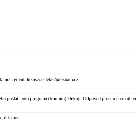
Dik moc. email:
lukas.vasileke2@eznam.cz
 poslat tento program(i koupim).Dekuji. Odpoved prosim na mail:
v
jak, dik moc