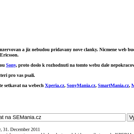
onzervovan a jiz nebudou pridavany nove clanky. Nicmene web bu
 Ericsson.
kou
Sony
, proto doslo k rozhodnuti na tomto webu dale nepokracov
eri pro vas psali.
ete setkavat na webech
Xperia.cz
,
SonyMania.cz
,
SmartMania.cz
,
M
y, 31. December 2011