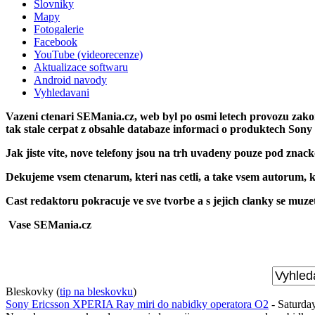
Slovniky
Mapy
Fotogalerie
Facebook
YouTube (videorecenze)
Aktualizace softwaru
Android navody
Vyhledavani
Vazeni ctenari SEMania.cz, web byl po osmi letech provozu zak
tak stale cerpat z obsahle databaze informaci o produktech Sony
Jak jiste vite, nove telefony jsou na trh uvadeny pouze pod znac
Dekujeme vsem ctenarum, kteri nas cetli, a take vsem autorum, kt
Cast redaktoru pokracuje ve sve tvorbe a s jejich clanky se muz
Vase SEMania.cz
Bleskovky
(
tip na bleskovku
)
Sony Ericsson XPERIA Ray miri do nabidky operatora O2
- Saturda