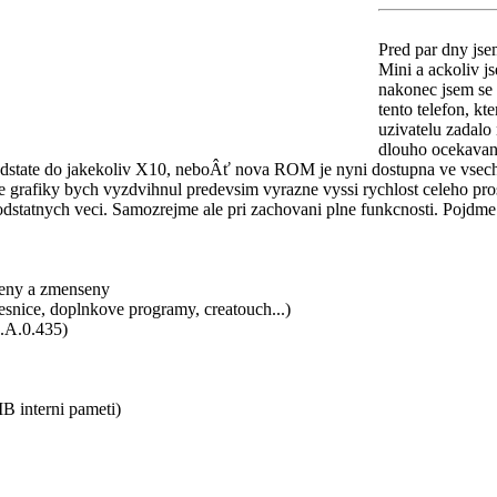
Pred par dny j
Mini a ackoliv j
nakonec jsem se
tento telefon, kt
uzivatelu zadalo
dlouho ocekavan
 podstate do jakekoliv X10, neboÂť nova ROM je nyni dostupna ve vsech 
 grafiky bych vyzdvihnul predevsim vyrazne vyssi rychlost celeho prostr
dstatnych veci. Samozrejme ale pri zachovani plne funkcnosti. Pojdme s
steny a zmenseny
esnice, doplnkove programy, creatouch...)
1.A.0.435)
B interni pameti)