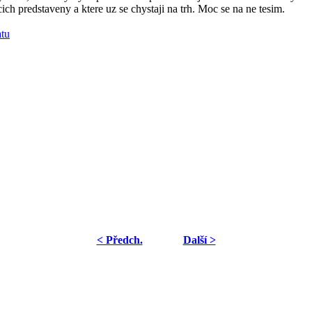
h predstaveny a ktere uz se chystaji na trh. Moc se na ne tesim.
atu
< Předch.
Další >