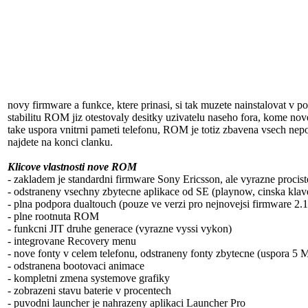
novy firmware a funkce, ktere prinasi, si tak muzete nainstalovat v
stabilitu ROM jiz otestovaly desitky uzivatelu naseho fora, kome nove
take uspora vnitrni pameti telefonu, ROM je totiz zbavena vsech nepo
najdete na konci clanku.
Klicove vlastnosti nove ROM
- zakladem je standardni firmware Sony Ericsson, ale vyrazne proci
- odstraneny vsechny zbytecne aplikace od SE (playnow, cinska klav
- plna podpora dualtouch (pouze ve verzi pro nejnovejsi firmware 2.
- plne rootnuta ROM
- funkcni JIT druhe generace (vyrazne vyssi vykon)
- integrovane Recovery menu
- nove fonty v celem telefonu, odstraneny fonty zbytecne (uspora 5 M
- odstranena bootovaci animace
- kompletni zmena systemove grafiky
- zobrazeni stavu baterie v procentech
- puvodni launcher je nahrazeny aplikaci Launcher Pro