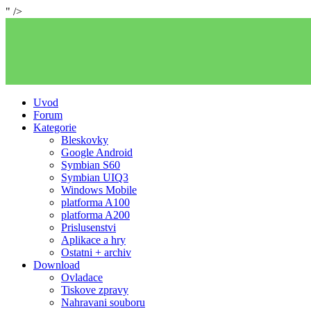
" />
Uvod
Forum
Kategorie
Bleskovky
Google Android
Symbian S60
Symbian UIQ3
Windows Mobile
platforma A100
platforma A200
Prislusenstvi
Aplikace a hry
Ostatni + archiv
Download
Ovladace
Tiskove zpravy
Nahravani souboru