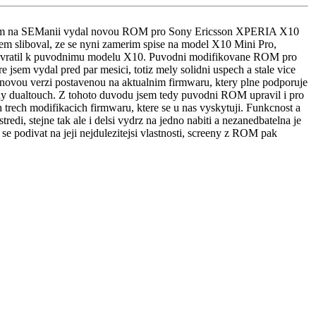
sem na SEManii vydal novou ROM pro Sony Ericsson XPERIA X10
sem sliboval, ze se nyni zamerim spise na model X10 Mini Pro,
 vratil k puvodnimu modelu X10. Puvodni modifikovane ROM pro
ere jsem vydal pred par mesici, totiz mely solidni uspech a stale vice
 novou verzi postavenou na aktualnim firmwaru, ktery plne podporuje
y dualtouch. Z tohoto duvodu jsem tedy puvodni ROM upravil i pro
trech modifikacich firmwaru, ktere se u nas vyskytuji. Funkcnost a
edi, stejne tak ale i delsi vydrz na jedno nabiti a nezanedbatelna je
e podivat na jeji nejdulezitejsi vlastnosti, screeny z ROM pak