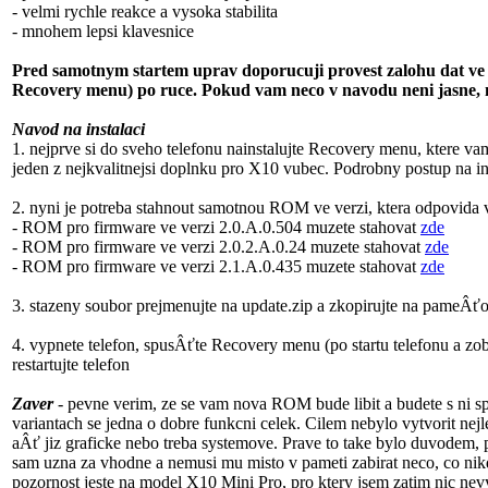
- velmi rychle reakce a vysoka stabilita
- mnohem lepsi klavesnice
Pred samotnym startem uprav doporucuji provest zalohu dat ve 
Recovery menu) po ruce. Pokud vam neco v navodu neni jasne, n
Navod na instalaci
1. nejprve si do sveho telefonu nainstalujte Recovery menu, ktere vam
jeden z nejkvalitnejsi doplnku pro X10 vubec. Podrobny postup na 
2. nyni je potreba stahnout samotnou ROM ve verzi, ktera odpovid
- ROM pro firmware ve verzi 2.0.A.0.504 muzete stahovat
zde
- ROM pro firmware ve verzi 2.0.2.A.0.24 muzete stahovat
zde
- ROM pro firmware ve verzi 2.1.A.0.435 muzete stahovat
zde
3. stazeny soubor prejmenujte na update.zip a zkopirujte na pameÂť
4. vypnete telefon, spusÂťte Recovery menu (po startu telefonu a zo
restartujte telefon
Zaver
- pevne verim, ze se vam nova ROM bude libit a budete s ni sp
variantach se jedna o dobre funkcni celek. Cilem nebylo vytvorit nej
aÂť jiz graficke nebo treba systemove. Prave to take bylo duvodem,
sam uzna za vhodne a nemusi mu misto v pameti zabirat neco, co n
pozornost jeste na model X10 Mini Pro, pro ktery jsem zatim nic nevyt