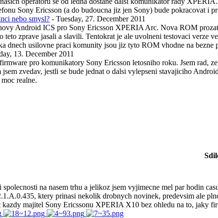
nasich operatoru se od ledna dostane dalsi komunikator rady XPERIA.
onu Sony Ericsson (a do budoucna jiz jen Sony) bude pokracovat i prist
nci nebo smysl?
- Tuesday, 27. December 2011
novy Android ICS pro Sony Ericsson XPERIA Arc. Nova ROM prozatim je
to zprave jasali a slavili. Tentokrat je ale uvolneni testovaci verze ve
a dnech usilovne praci komunity jsou jiz tyto ROM vhodne na bezne p
sday, 13. December 2011
 firmware pro komunikatory Sony Ericsson letosniho roku. Jsem rad, z
m zvedav, jestli se bude jednat o dalsi vylepseni stavajiciho Androi
a moc realne.
Sdil
olecnosti na nasem trhu a jelikoz jsem vyjimecne mel par hodin casu, 
.1.A.0.435, ktery prinasi nekolik drobnych novinek, predevsim ale p
vat kazdy majitel Sony Ericssonu XPERIA X10 bez ohledu na to, jaky fi