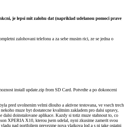
cni, je lepsi mit zalohu dat (napriklad udelanou pomoci prave
ompletni zalohovani telefonu a za sebe musim rici, ze se jedna o
moznost install update.zip from SD Card. Potvrdte a po dokonceni
byla pred uvolnenim velmi dlouho a aktivne testovana, ve vsech trech
ro nekoho muze byt dostatecne kvalitnim zakladem pro dalsi upravy,
alsi doinstalovane aplikace. Kazdy si totiz muze stahnout to, co
sson XPERIA X10, kterou jsem udelal, nyni zkusime zamerit svou
e vladu nad portfoliem prevezme nova vlajkova lod a s ni take ostatni