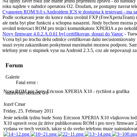
Na uplny zaver roku zde mame jednu prijemnou zpravu - do nabidky 
roku najdete v nabidce operatora O2. Doufam, ze postupny navrat telef
Cyanogen ROM 9.0 s Androidem ICS je dostupna k testovani - ma sa
Podle ocekavani jeste do konce roku uvolnil FXP (FreeXperiaTeam) 
ale mela byt plne funkcni a schopna nasazeni. Jindy bychom mozna po te
uvolnil testovaci ROM pro trojici komunikatoru XPERIA a po nekolik
Novy firmware 4.0.2.A.0.61 byl certifikovan, dorazi do Vanoc
- Tue
Vcera byl po trochu delsi odmlce certifikovan dalsi necustomizovany
snazi svym zakaznikum poskytnout maximalni moznou podporu. Sam jse
telefony jeste o stupinek vyse na Android 2.3.5, coz ale nepovazuji z
Forum
Galerie
Fatal error :
Nova ROM pro Sony Ericsson XPERIA X10 - rychlost a grafika
nahrávám obrázek 0/0
Jozef Cmar
Friday, 25. February 2011
Jeste nekolik tydnu bude Sony Ericsson XPERIA X10 vlajkovou lodi sp
X10 upravit svou jiz drive publikovanou ROM i pro novy firmware 2
vydana ve trech verzich, takze si do sveho telefonu muze nainstalo