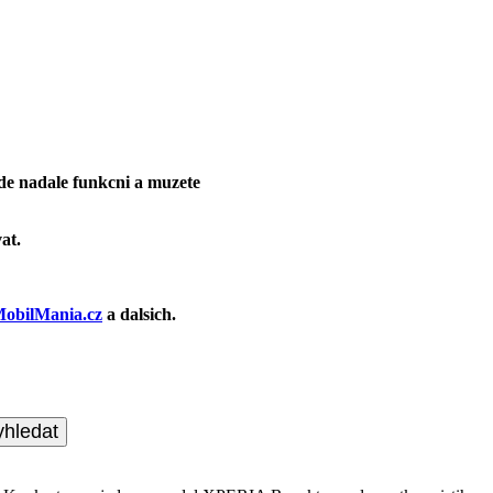
de nadale funkcni a muzete
at.
obilMania.cz
a dalsich.