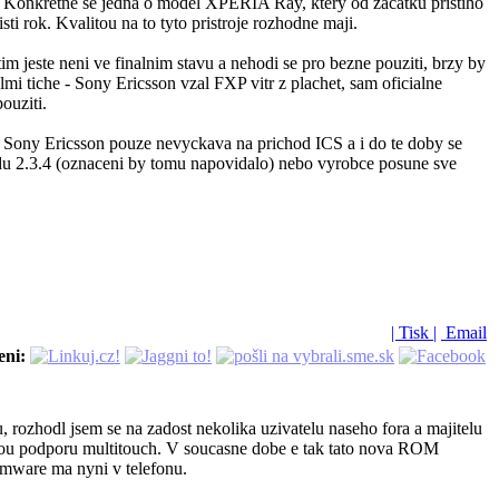
 Konkretne se jedna o model XPERIA Ray, ktery od zacatku pristiho
i rok. Kvalitou na to tyto pristroje rozhodne maji.
ste neni ve finalnim stavu a nehodi se pro bezne pouziti, brzy by
lmi tiche - Sony Ericsson vzal FXP vitr z plachet, sam oficialne
ouziti.
e Sony Ericsson pouze nevyckava na prichod ICS a i do te doby se
du 2.3.4 (oznaceni by tomu napovidalo) nebo vyrobce posune sve
| Tisk |
Email
eni:
rozhodl jsem se na zadost nekolika uzivatelu naseho fora a majitelu
lnou podporu multitouch. V soucasne dobe e tak tato nova ROM
rmware ma nyni v telefonu.