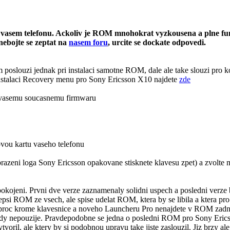
vasem telefonu. Ackoliv je ROM mnohokrat vyzkousena a plne funk
ebojte se zeptat na
nasem foru
, urcite se dockate odpovedi.
 poslouzi jednak pri instalaci samotne ROM, dale ale take slouzi pro k
instalaci Recovery menu pro Sony Ericsson X10 najdete
zde
a vasemu soucasnemu firmwaru
ovou kartu vaseho telefonu
brazeni loga Sony Ericsson opakovane stisknete klavesu zpet) a zvolte 
okojeni. Prvni dve verze zaznamenaly solidni uspech a posledni verze 
lepsi ROM ze vsech, ale spise udelat ROM, ktera by se libila a ktera p
 proc krome klavesnice a noveho Launcheru Pro nenajdete v ROM zadne d
ikdy nepouzije. Pravdepodobne se jedna o posledni ROM pro Sony Eric
voril, ale ktery by si podobnou upravu take jiste zaslouzil. Jiz brzy al