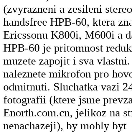
(zvyrazneni a zesileni stere
handsfree HPB-60, ktera zn
Ericssonu K800i, M600i a d
HPB-60 je pritomnost redukc
muzete zapojit i sva vlastn
naleznete mikrofon pro hovor
odmitnuti. Sluchatka vazi 2
fotografii (ktere jsme prevza
Enorth.com.cn, jelikoz na s
nenachazeji), by mohly byt