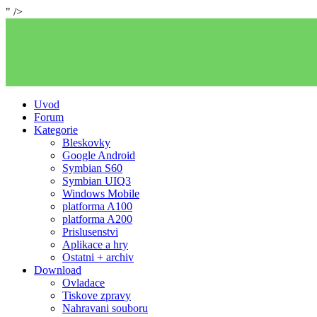
" />
Uvod
Forum
Kategorie
Bleskovky
Google Android
Symbian S60
Symbian UIQ3
Windows Mobile
platforma A100
platforma A200
Prislusenstvi
Aplikace a hry
Ostatni + archiv
Download
Ovladace
Tiskove zpravy
Nahravani souboru