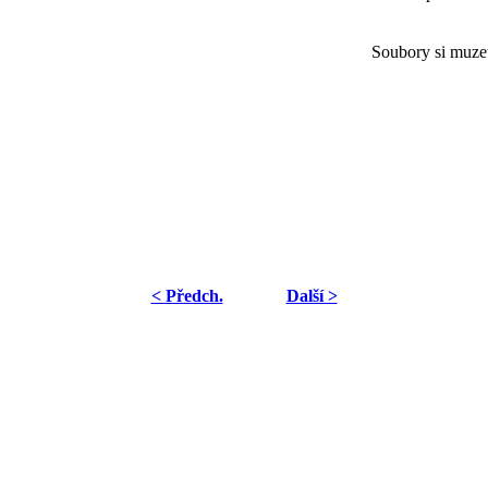
Soubory si muze
< Předch.
Další >