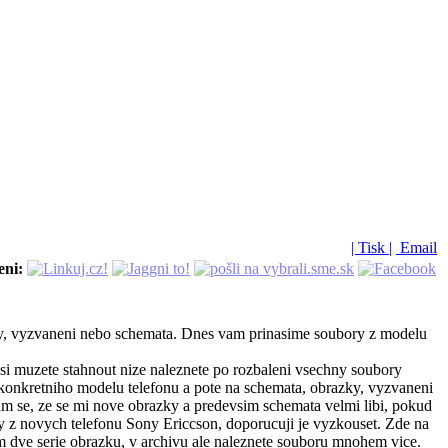
| Tisk |
Email
eni:
razky, vyzvaneni nebo schemata. Dnes vam prinasime soubory z modelu
 si muzete stahnout nize naleznete po rozbaleni vsechny soubory
konkretniho modelu telefonu a pote na schemata, obrazky, vyzvaneni
am se, ze se mi nove obrazky a predevsim schemata velmi libi, pokud
y z novych telefonu Sony Ericcson, doporucuji je vyzkouset. Zde na
 dve serie obrazku, v archivu ale naleznete souboru mnohem vice.