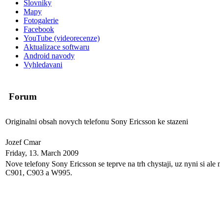
Slovniky
Mapy
Fotogalerie
Facebook
YouTube (videorecenze)
Aktualizace softwaru
Android navody
Vyhledavani
Forum
Originalni obsah novych telefonu Sony Ericsson ke stazeni
Jozef Cmar
Friday, 13. March 2009
Nove telefony Sony Ericsson se teprve na trh chystaji, uz nyni si a
C901, C903 a W995.