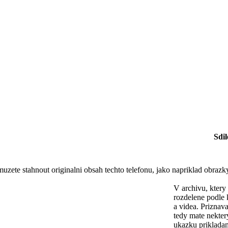
Sdil
le muzete stahnout originalni obsah techto telefonu, jako napriklad ob
V archivu, ktery
rozdelene podle 
a videa. Priznav
tedy mate nekter
ukazku prikladam