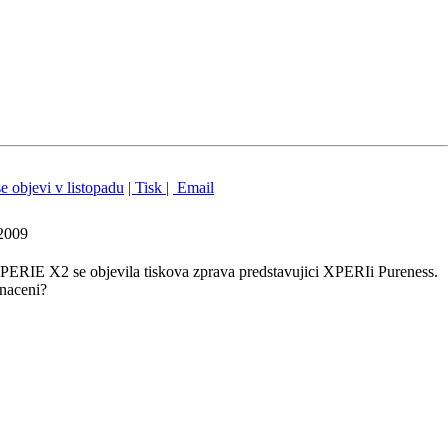
 objevi v listopadu
| Tisk |
Email
2009
PERIE X2 se objevila tiskova zprava predstavujici XPERIi Pureness.
naceni?