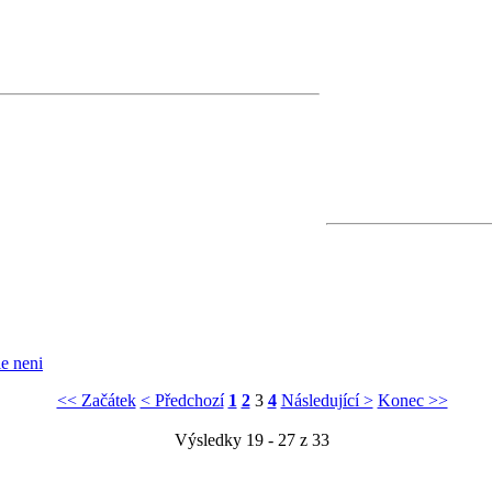
e neni
<< Začátek
< Předchozí
1
2
3
4
Následující >
Konec >>
Výsledky 19 - 27 z 33