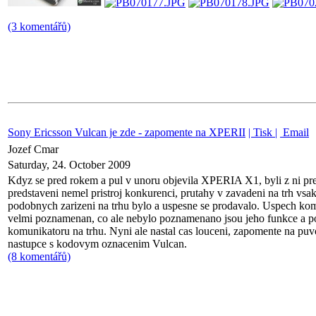
(3 komentářů)
Sony Ericsson Vulcan je zde - zapomente na XPERII
| Tisk |
Email
Jozef Cmar
Saturday, 24. October 2009
Kdyz se pred rokem a pul v unoru objevila XPERIA X1, byli z ni pr
predstaveni nemel pristroj konkurenci, prutahy v zavadeni na trh vsak
podobnych zarizeni na trhu bylo a uspesne se prodavalo. Uspech 
velmi poznamenan, co ale nebylo poznamenano jsou jeho funkce a po
komunikatoru na trhu. Nyni ale nastal cas louceni, zapomente na pu
nastupce s kodovym oznacenim Vulcan.
(8 komentářů)