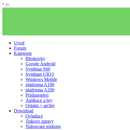
" />
Uvod
Forum
Kategorie
Bleskovky
Google Android
Symbian S60
Symbian UIQ3
Windows Mobile
platforma A100
platforma A200
Prislusenstvi
Aplikace a hry
Ostatni + archiv
Download
Ovladace
Tiskove zpravy
Nahravani souboru