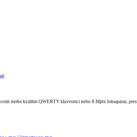
il
cenit mohu kvalitni QWERTY klavesnici nebo 8 Mpix fotoaparat, presto 