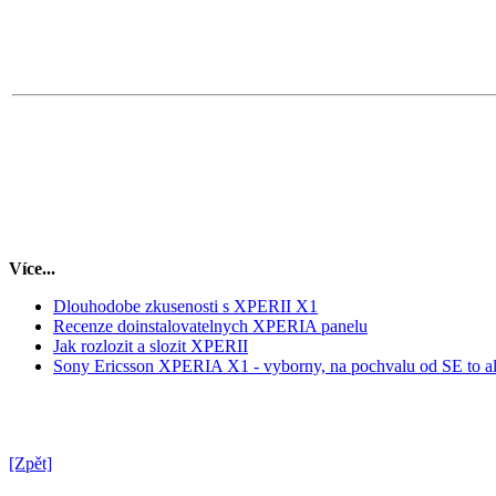
Více...
Dlouhodobe zkusenosti s XPERII X1
Recenze doinstalovatelnych XPERIA panelu
Jak rozlozit a slozit XPERII
Sony Ericsson XPERIA X1 - vyborny, na pochvalu od SE to al
[Zpět]