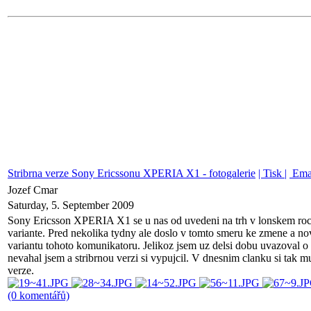
Stribrna verze Sony Ericssonu XPERIA X1 - fotogalerie
| Tisk |
Ema
Jozef Cmar
Saturday, 5. September 2009
Sony Ericsson XPERIA X1 se u nas od uvedeni na trh v lonskem roce
variante. Pred nekolika tydny ale doslo v tomto smeru ke zmene a nove
variantu tohoto komunikatoru. Jelikoz jsem uz delsi dobu uvazoval o
nevahal jsem a stribrnou verzi si vypujcil. V dnesnim clanku si tak m
verze.
(0 komentářů)