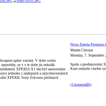
Nova Xperia Pureness se
Martin Chroust
Monday, 7. September 
ekvapeni uplne vsichni. V dobe sveho
Spolu s predstavenim X
 zpusobily, ze v v te dobe jiz nekolik
Kam zmizelo ciselne oz
komunikatoru XPERIA X1 tim byl samozrejme
zice jednoho z nejlepsich a nejvybavenejsich
vodni XPERII, Sony Ericsson predstavil
(3 komentářů)