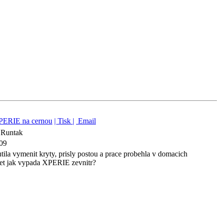
XPERIE na cernou
| Tisk |
Email
l Runtak
09
utila vymenit kryty, prisly postou a prace probehla v domacich
et jak vypada XPERIE zevnitr?