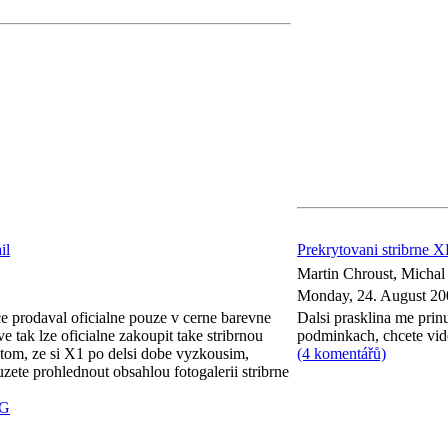
il
Prekrytovani stribrne 
Martin Chroust, Micha
Monday, 24. August 20
 prodaval oficialne pouze v cerne barevne
Dalsi prasklina me prin
 tak lze oficialne zakoupit take stribrnou
podminkach, chcete vid
 tom, ze si X1 po delsi dobe vyzkousim,
(4 komentářů)
uzete prohlednout obsahlou fotogalerii stribrne