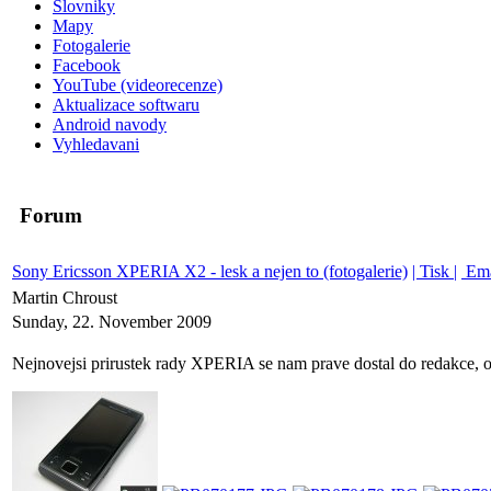
Slovniky
Mapy
Fotogalerie
Facebook
YouTube (videorecenze)
Aktualizace softwaru
Android navody
Vyhledavani
Forum
Sony Ericsson XPERIA X2 - lesk a nejen to (fotogalerie)
| Tisk |
Ema
Martin Chroust
Sunday, 22. November 2009
Nejnovejsi prirustek rady XPERIA se nam prave dostal do redakce, o