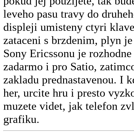
pokud jej pouzijete, tak bud
leveho pasu travy do druhe
displeji umisteny ctyri klav
zataceni s brzdenim, plyn j
Sony Ericssonu je rozhodne 
zadarmo i pro Satio, zatimc
zakladu prednastavenou. I 
her, urcite hru i presto vyz
muzete videt, jak telefon z
grafiku.