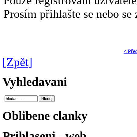
Pouze registrovaní uživatel
Prosím přihlašte se nebo se z
< Pře
[Zpět]
Vyhledavani
Oblibene clanky
Prihlaseni - web