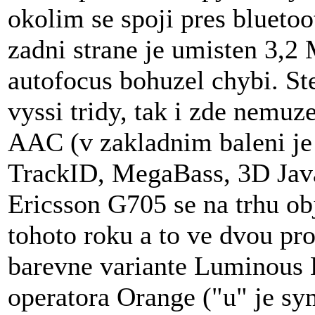
okolim se spoji pres bluet
zadni strane je umisten 3,2 
autofocus bohuzel chybi. St
vyssi tridy, tak i zde nemu
AAC (v zakladnim baleni j
TrackID, MegaBass, 3D Jav
Ericsson G705 se na trhu ob
tohoto roku a to ve dvou p
barevne variante Luminous 
operatora Orange ("u" je s