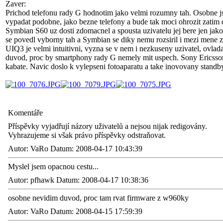
Zaver:
Prichod telefonu rady G hodnotim jako velmi rozumny tah. Osobne j
vypadat podobne, jako bezne telefony a bude tak moci ohrozit zatim d
Symbian S60 uz dosti zdomacnel a spousta uzivatelu jej bere jen jak
se povedl vyborny tah a Symbian se diky nemu rozsiril i mezi mene 
UIQ3 je velmi intuitivni, vyzna se v nem i nezkuseny uzivatel, ovla
duvod, proc by smartphony rady G nemely mit uspech. Sony Ericsson 
kabate. Navic doslo k vylepseni fotoaparatu a take inovovany standby
Komentáře
Příspěvky vyjadřují názory uživatelů a nejsou nijak redigovány.
Vyhrazujeme si však právo příspěvky odstraňovat.
Autor: VaRo Datum: 2008-04-17 10:43:39
Myslel jsem opacnou cestu...
Autor: pfhawk Datum: 2008-04-17 10:38:36
osobne nevidim duvod, proc tam rvat firmware z w960ky
Autor: VaRo Datum: 2008-04-15 17:59:39