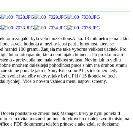
elefonu zaujalo, byla velmi nizka tlousÂťka. 13 milimetru je na takto
one skvela hodnota a mezi ty lepsi patri i hmotnost, ktera se
od hranici 100 gramu. Zaujala me take vyborna velikost tlacitek. Pro
digitalniho fotoaparatu, ktera neni nijak chranena. Po prozkoumani
stemu - prekvapila me mala velikost stylusu. Nevim jak to vidi u
podobne mnohem dulezitejsi pohodlnost prace s nim (na druhou stranu
lizne stejne pomale jako u Sony Ericssonu P1i, s telefonem tedy
ze zvolit i standby takovy, jaky byl u P1i ( 15 ikonek ve trech
ladal rychleji. Vice o novem vzhledu menu napovi screeny.
. Docela podstane se zmenil task Manager, ktery je nyni ponekud
ratu jsem uvital moznost pomoci dotykoveho displeje zvolit misto, na
 Office a PDF dokumentu telefon prinese a take zdali se dockame