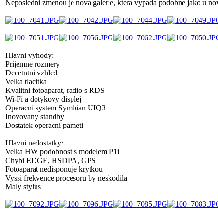
Neposledni zmenou je nova galerie, ktera vypada podobne jako u no
Hlavni vyhody:
Prijemne rozmery
Decetntni vzhled
Velka tlacitka
Kvalitni fotoaparat, radio s RDS
Wi-Fi a dotykovy displej
Operacni system Symbian UIQ3
Inovovany standby
Dostatek operacni pameti
Hlavni nedostatky:
Velka HW podobnost s modelem P1i
Chybi EDGE, HSDPA, GPS
Fotoaparat nedisponuje krytkou
Vyssi frekvence procesoru by neskodila
Maly stylus