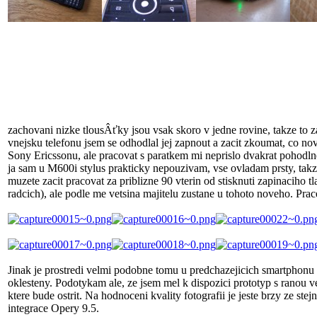
zachovani nizke tlousÂťky jsou vsak skoro v jedne rovine, takze to z
vnejsku telefonu jsem se odhodlal jej zapnout a zacit zkoumat, co no
Sony Ericssonu, ale pracovat s paratkem mi neprislo dvakrat pohodlne
ja sam u M600i stylus prakticky nepouzivam, vse ovladam prsty, takze
muzete zacit pracovat za priblizne 90 vterin od stisknuti zapinaciho 
radcich), ale podle me vetsina majitelu zustane u tohoto noveho. Pra
Jinak je prostredi velmi podobne tomu u predchazejicich smartphonu 
oklesteny. Podotykam ale, ze jsem mel k dispozici prototyp s ranou 
ktere bude ostrit. Na hodnoceni kvality fotografii je jeste brzy ze 
integrace Opery 9.5.