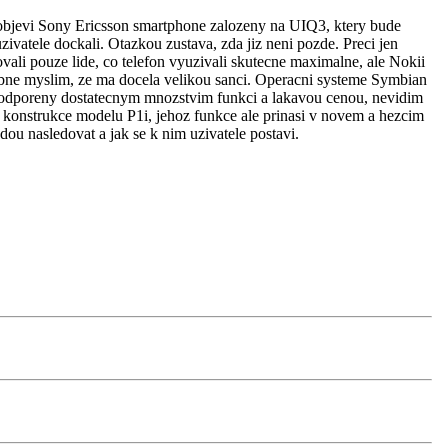
 objevi Sony Ericsson smartphone zalozeny na UIQ3, ktery bude
ivatele dockali. Otazkou zustava, zda jiz neni pozde. Preci jen
ali pouze lide, co telefon vyuzivali skutecne maximalne, ale Nokii
sobne myslim, ze ma docela velikou sanci. Operacni systeme Symbian
ti podporeny dostatecnym mnozstvim funkci a lakavou cenou, nevidim
 konstrukce modelu P1i, jehoz funkce ale prinasi v novem a hezcim
ou nasledovat a jak se k nim uzivatele postavi.