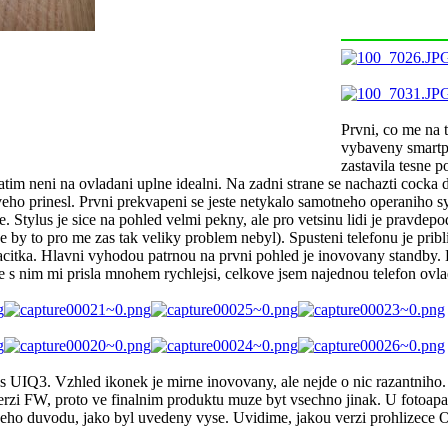
Prvni, co me na t
vybaveny smartph
zastavila tesne p
atim neni na ovladani uplne idealni. Na zadni strane se nachazti cocka 
veho prinesl. Prvni prekvapeni se jeste netykalo samotneho operaniho sy
. Stylus je sice na pohled velmi pekny, ale pro vetsinu lidi je pravde
 by to pro me zas tak veliky problem nebyl). Spusteni telefonu je prib
tlacitka. Hlavni vyhodou patrnou na prvni pohled je inovovany standby. L
ce s nim mi prisla mnohem rychlejsi, celkove jsem najednou telefon ov
s UIQ3. Vzhled ikonek je mirne inovovany, ale nejde o nic razantniho
verzi FW, proto ve finalnim produktu muze byt vsechno jinak. U fotoapa
stejneho duvodu, jako byl uvedeny vyse. Uvidime, jakou verzi prohlizece