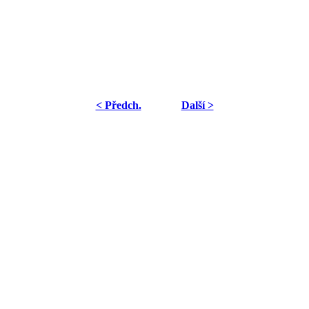
< Předch.
Další >