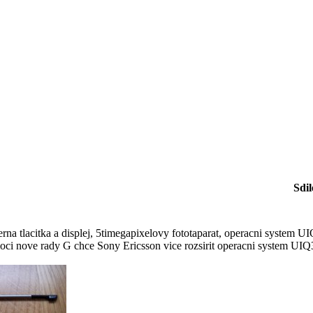
Sdil
rna tlacitka a displej, 5timegapixelovy fototaparat, operacni system U
ci nove rady G chce Sony Ericsson vice rozsirit operacni system UIQ3