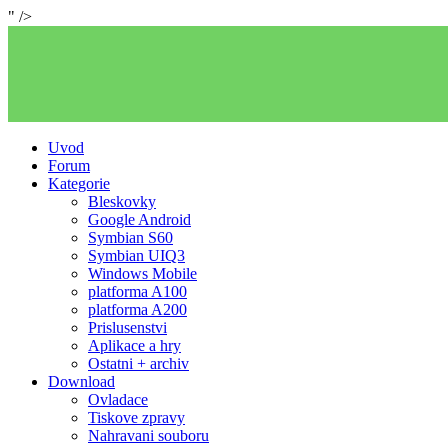
" />
Uvod
Forum
Kategorie
Bleskovky
Google Android
Symbian S60
Symbian UIQ3
Windows Mobile
platforma A100
platforma A200
Prislusenstvi
Aplikace a hry
Ostatni + archiv
Download
Ovladace
Tiskove zpravy
Nahravani souboru