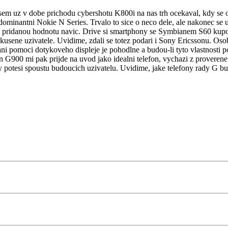
sem uz v dobe prichodu cybershotu K800i na nas trh ocekaval, kdy se
ominantni Nokie N Series. Trvalo to sice o neco dele, ale nakonec se uz
o pridanou hodnotu navic. Drive si smartphony se Symbianem S60 kupov
zkusene uzivatele. Uvidime, zdali se totez podari i Sony Ericssonu. O
dani pomoci dotykoveho displeje je pohodlne a budou-li tyto vlastnos
G900 mi pak prijde na uvod jako idealni telefon, vychazi z proverene
 potesi spoustu budoucich uzivatelu. Uvidime, jake telefony rady G bud