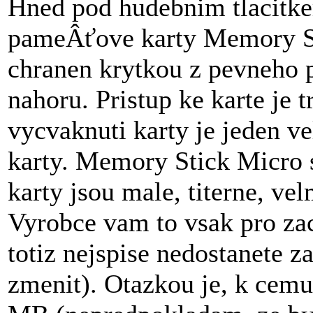
Hned pod hudebnim tlacitke
pameÂťove karty Memory St
chranen krytkou z pevneho 
nahoru. Pristup ke karte je t
vycvaknuti karty je jeden ve
karty. Memory Stick Micro 
karty jsou male, titerne, vel
Vyrobce vam to vsak pro zaca
totiz nejspise nedostanete z
zmenit). Otazkou je, k cemu