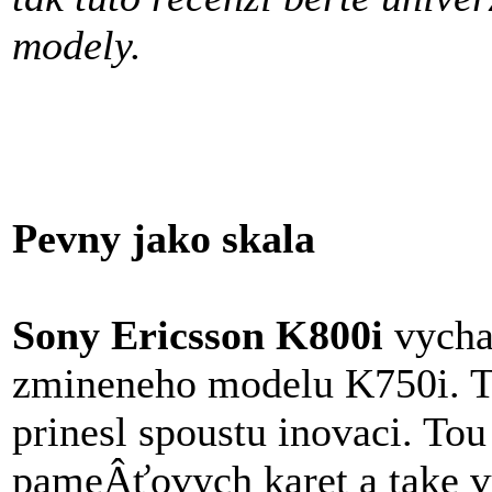
modely.
Pevny jako skala
Sony Ericsson K800i
vychaz
zmineneho modelu K750i. Te
prinesl spoustu inovaci. Tou
pameÂťovych karet a take v