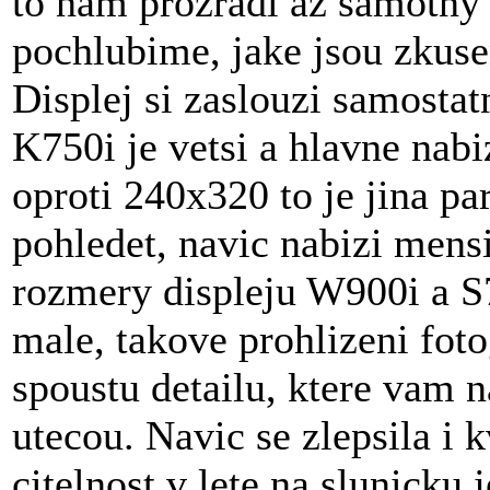
to nam prozradi az samotny 
pochlubime, jake jsou zkus
Displej si zaslouzi samosta
K750i je vetsi a hlavne nabi
oproti 240x320 to je jina par
pohledet, navic nabizi mensi
rozmery displeju W900i a S7
male, takove prohlizeni foto
spoustu detailu, ktere vam 
utecou. Navic se zlepsila i 
citelnost v lete na slunicku