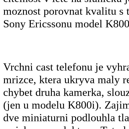
moznost porovnat kvalitu s t
Sony Ericssonu model K800i
Vrchni cast telefonu je vy
mrizce, ktera ukryva maly r
chybet druha kamerka, slou
(jen u modelu K800i). Zaji
dve miniaturni podlouhla tl