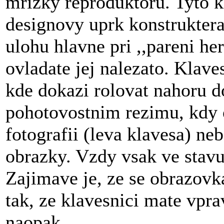
mrizky reproduktoru. Tyto k
designovy uprk konstruktera,
ulohu hlavne pri ,,pareni he
ovladate jej nalezato. Klave
kde dokazi rolovat nahoru d
pohotovostnim rezimu, kdy o
fotografii (leva klavesa) ne
obrazky. Vzdy vsak ve stavu
Zajimave je, ze se obrazovk
tak, ze klavesnici mate vpra
naopak.