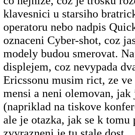
co nejnize, coz je trosku ro
klavesnici u starsiho bratric
operatoru nebo nadpis Quick
oznaceni Cyber-shot, coz ja
modely budou smerovat. Nap
displejem, coz nevypada dva
Ericssonu musim rict, ze ve 
mensi a neni olemovan, jak 
(napriklad na tiskove konfere
ale je otazka, jak se k tomu
zvyrazneni je tu stale dost.