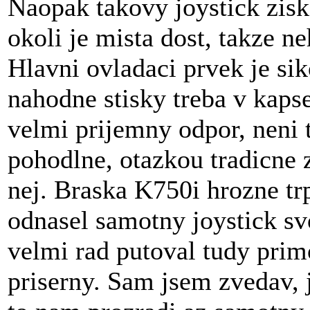
Naopak takovy joystick zisk
okoli je mista dost, takze n
Hlavni ovladaci prvek je si
nahodne stisky treba v kapse
velmi prijemny odpor, neni 
pohodlne, otazkou tradicne
nej. Braska K750i hrozne tr
odnasel samotny joystick sv
velmi rad putoval tudy prim
priserny. Sam jsem zvedav, j