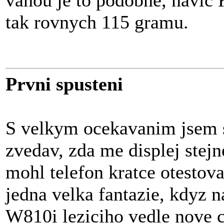
vahou je to podobne, navic 
tak rovnych 115 gramu.
Prvni spusteni
S velkym ocekavanim jsem s
zvedav, zda me displej stejn
mohl telefon kratce otestovat
jedna velka fantazie, kdyz
W810i leziciho vedle nove c