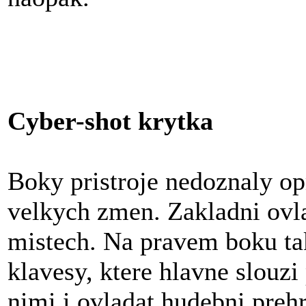
Cyber-shot krytka
Boky pristroje nedoznaly o
velkych zmen. Zakladni ovla
mistech. Na pravem boku tak
klavesy, ktere hlavne slouzi 
nimi i ovladat hudebni preh