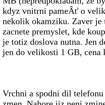
MB (nepredpokladam, ze by S
kdyz vnitrni pameÂť o velik
nekolik okamziku. Zaver je t
zacnete premyslet, kde koup
je totiz doslova nutna. Jen 
jen do velikosti 1 GB, cena 
Vrchni a spodni dil telefon
zmen. Nahore jiz neni zmine