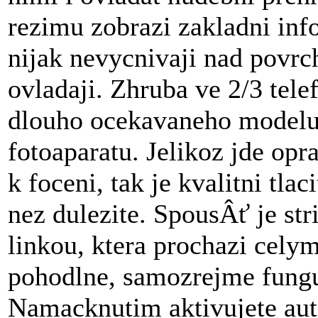
rezimu zobrazi zakladni inf
nijak nevycnivaji nad povrc
ovladaji. Zhruba ve 2/3 tele
dlouho ocekavaneho modelu
fotoaparatu. Jelikoz jde opra
k foceni, tak je kvalitni tla
nez dulezite. SpousÂť je str
linkou, ktera prochazi celym
pohodlne, samozrejme fungu
Namacknutim aktivujete aut