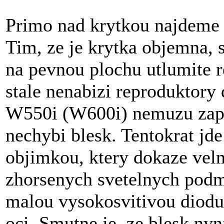
Primo nad krytkou najdeme 
Tim, ze je krytka objemna, 
na pevnou plochu utlumite r
stale nenabizi reproduktory
W550i (W600i) nemuzu zapo
nechybi blesk. Tentokrat jd
objimkou, ktery dokaze velm
zhorsenych svetelnych podm
malou vysokosvitivou diodu
oci. Smutne je, ze blesk nyn