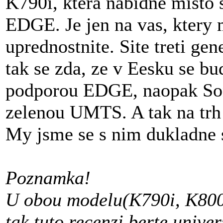
K790i, ktera nabidne misto
EDGE. Je jen na vas, ktery 
uprednostnite. Site treti ge
tak se zda, ze v Eesku se b
podporou EDGE, naopak Sony
zelenou UMTS. A tak na trh
My jsme se s nim dukladne 
Poznamka!
U obou modelu(K790i, K800i)
tak tuto recenzi berte unive