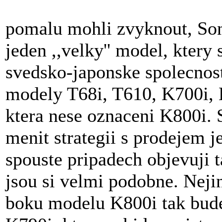
pomalu mohli zvyknout, Son
jeden ,,velky'' model, ktery
svedsko-japonske spolecnost
modely T68i, T610, K700i, K
ktera nese oznaceni K800i. 
menit strategii s prodejem j
spouste pripadech objevuji t
jsou si velmi podobne. Neji
boku modelu K800i tak bud