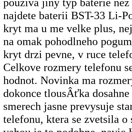
pouziva jiny typ baterie nez
najdete baterii BST-33 Li-P
kryt ma u me velke plus, ne
na omak pohodlneho pogumo
kryt drzi pevne, v ruce tele
Celkove rozmery telefonu s
hodnot. Novinka ma rozmer
dokonce tlousÂťka dosahne 
smerech jasne prevysuje st
telefonu, ktera se zvetsila o 