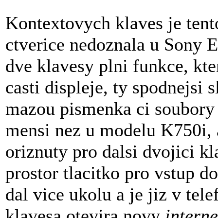
Kontextovych klaves je tent
ctverice nedoznala u Sony 
dve klavesy plni funkce, kt
casti displeje, ty spodnejsi
mazou pismenka ci soubory v
mensi nez u modelu K750i, a
oriznuty pro dalsi dvojici k
prostor tlacitko pro vstup d
dal vice ukolu a je jiz v te
klavesa otevira novy
interne