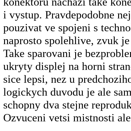
konektoru nachazi take kone
i vystup. Pravdepodobne nejc
pouzivat ve spojeni s techno
naprosto spolehlive, zvuk j
Take sparovani je bezproble
ukryty displej na horni stra
sice lepsi, nez u predchozi
logickych duvodu je ale sam
schopny dva stejne reprodu
Ozvuceni vetsi mistnosti al