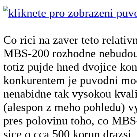
Co rici na zaver teto relati
MBS-200 rozhodne nebudou m
totiz pujde hned dvojice kon
konkurentem je puvodni mo
nenabidne tak vysokou kvali
(alespon z meho pohledu) v
pres polovinu toho, co MB
sice o cca 500 korun drazsi