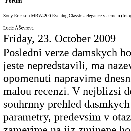
Forum
Sony Ericsson MBW-200 Evening Classic - elegance v cernem (fotoga
Lucie ÂŠevrova
Friday, 23. October 2009
Posledni verze damskych ho
jeste nepredstavili, ma naze
opomenuti napravime dnesni 
malou recenzi. V nejblizsi d
souhrnny prehled dasmkych h
parametry, predevsim v otaz
zamerime na jiz zminene h