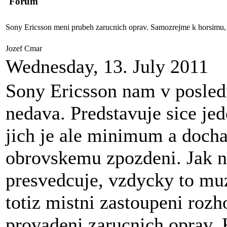
Forum
Sony Ericsson meni prubeh zarucnich oprav. Samozrejme k horsimu, c
Jozef Cmar
Wednesday, 13. July 2011
Sony Ericsson nam v posled
nedava. Predstavuje sice jed
jich je ale minimum a doch
obrovskemu zpozdeni. Jak n
presvedcuje, vzdycky to muze
totiz mistni zastoupeni roz
provadeni zarucnich oprav.