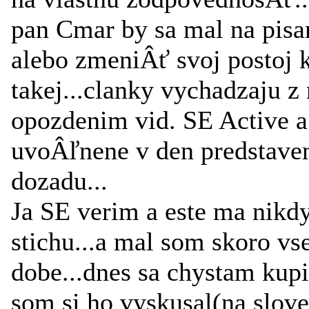
pan Cmar by sa mal na pisa
alebo zmeniÂť svoj postoj 
takej...clanky vychadzaju 
opozdenim vid. SE Active a
uvoÂľnene v den predstaveni
dozadu...
Ja SE verim a este ma nikd
stichu...a mal som skoro vse
dobe...dnes sa chystam ku
som si ho vyskusal(na slove