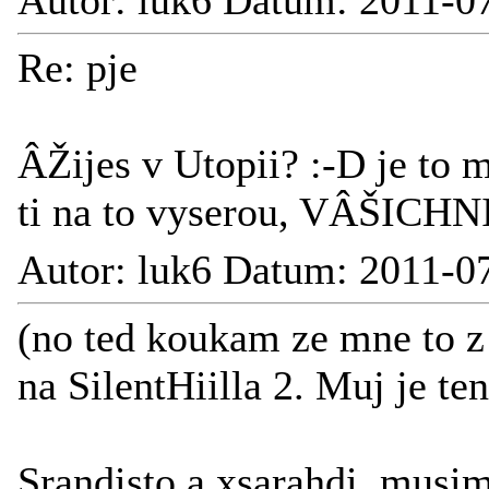
Autor: luk6 Datum: 2011-0
Re: pje
ÂŽijes v Utopii? :-D je to 
ti na to vyserou, VÂŠICHN
Autor: luk6 Datum: 2011-0
(no ted koukam ze mne to 
na SilentHiilla 2. Muj je t
Srandisto a xsarahdi, musim