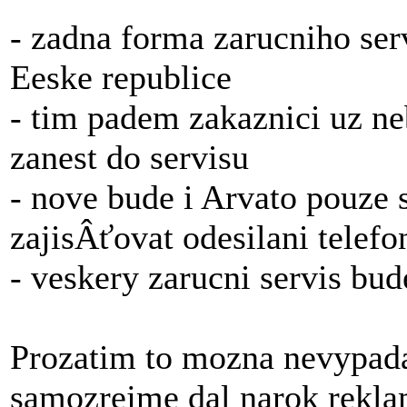
- zadna forma zarucniho ser
Eeske republice
- tim padem zakaznici uz n
zanest do servisu
- nove bude i Arvato pouze
zajisÂťovat odesilani telefo
- veskery zarucni servis bu
Prozatim to mozna nevypada
samozrejme dal narok reklam