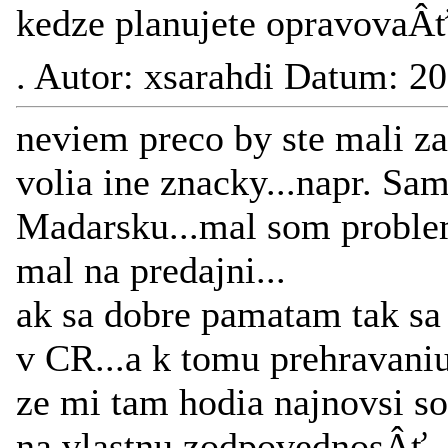
kedze planujete opravovaÂ
.
Autor: xsarahdi Datum: 2
neviem preco by ste mali za
volia ine znacky...napr. Sa
Madarsku...mal som proble
mal na predajni...
ak sa dobre pamatam tak sa 
v CR...a k tomu prehravaniu
ze mi tam hodia najnovsi so
na vlastnu zodpovednosÂť.