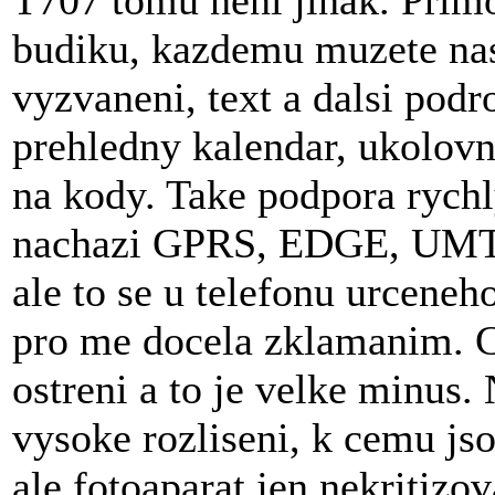
T707 tomu neni jinak. Prim
budiku, kazdemu muzete nast
vyzvaneni, text a dalsi pod
prehledny kalendar, ukolovn
na kody. Take podpora rychl
nachazi GPRS, EDGE, UMTS
ale to se u telefonu urceneh
pro me docela zklamanim. C
ostreni a to je velke minus.
vysoke rozliseni, k cemu js
ale fotoaparat jen nekritizo