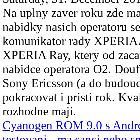
Na uplny zaver roku zde m
nabidky nasich operatoru se
komunikator rady XPERIA. 
XPERIA Ray, ktery od zacat
nabidce operatora O2. Douf
Sony Ericsson (a do budouc
pokracovat i pristi rok. Kval
rozhodne maji.
Cyanogen ROM 9.0 s Andro
testovani - ma sanci nebo s