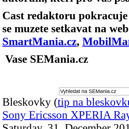
Cast redaktoru pokracuje v
se muzete setkavat na we
SmartMania.cz
,
MobilMan
Vase SEMania.cz
Bleskovky
(
tip na bleskovk
Sony Ericsson XPERIA Ray 
Saturday, 31. December 20