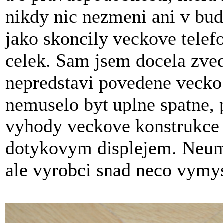
nikdy nic nezmeni ani v bu
jako skoncily veckove telef
celek. Sam jsem docela zved
nepredstavi povedene vecko
nemuselo byt uplne spatne,
vyhody veckove konstrukce 
dotykovym displejem. Neumim
ale vyrobci snad neco vymys