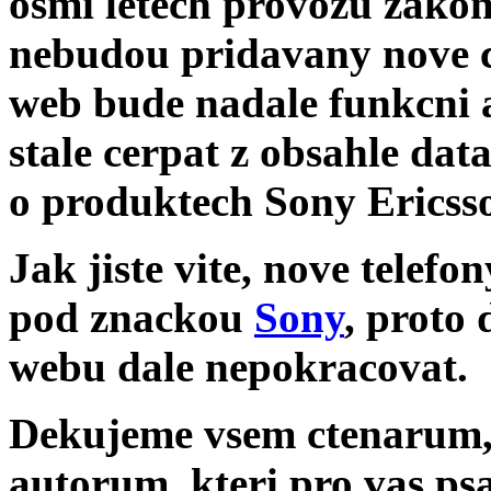
osmi letech provozu zakon
nebudou pridavany nove 
web bude nadale funkcni 
stale cerpat z obsahle dat
o produktech Sony Ericss
Jak jiste vite, nove telef
pod znackou
Sony
, proto
webu dale nepokracovat.
Dekujeme vsem ctenarum, k
autorum, kteri pro vas psa