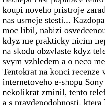
koupi noveho pristroje zarad
nas usmeje stesti... Kazdop
moc libil, nabizi osvedceno
kdyz me prakticky nicim nep
na skodu obzvlaste kdyz te
svym vzhledem a o neco men
Tentokrat na konci recenze 
internetoveho e-shopu Sony E
nekolikrat zminil, tento tel
a s pravdepodobnosti, ktera 