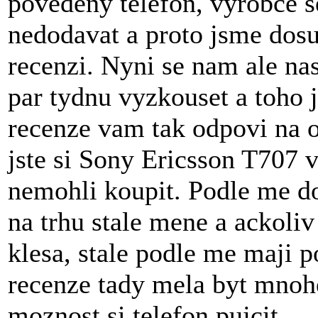
povedeny telefon, vyrobce se
nedodavat a proto jsme dosu
recenzi. Nyni se nam ale na
par tydnu vyzkouset a toho
recenze vam tak odpovi na ot
jste si Sony Ericsson T707 
nemohli koupit. Podle me do
na trhu stale mene a ackoliv
klesa, stale podle me maji 
recenze tady mela byt mnohe
moznost si telefon pujcit.