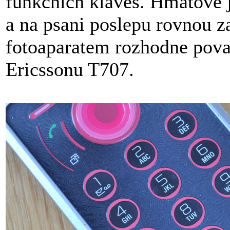
funkcnich klaves. Hmatove j
a na psani poslepu rovnou z
fotoaparatem rozhodne povaz
Ericssonu T707.