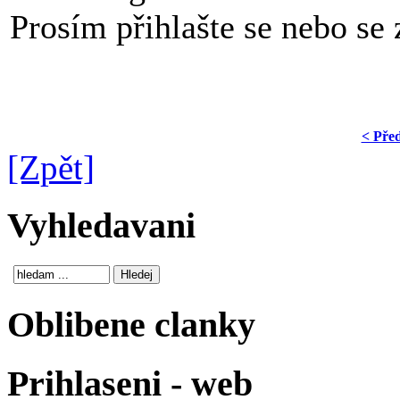
Prosím přihlašte se nebo se z
< Pře
[Zpět]
Vyhledavani
Oblibene clanky
Prihlaseni - web