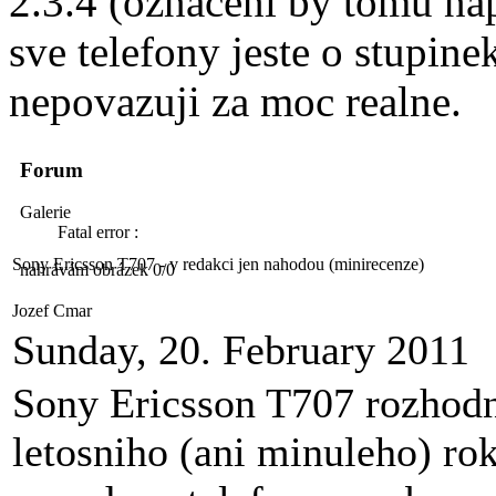
2.3.4 (oznaceni by tomu na
sve telefony jeste o stupine
nepovazuji za moc realne.
Forum
Galerie
Fatal error :
Sony Ericsson T707 - v redakci jen nahodou (minirecenze)
nahrávám obrázek 0/0
Jozef Cmar
Sunday, 20. February 2011
Sony Ericsson T707 rozhod
letosniho (ani minuleho) rok