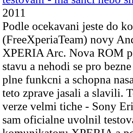
2011
Podle ocekavani jeste do k
(FreeXperiaTeam) novy And
XPERIA Arc. Nova ROM proz
stavu a nehodi se pro bezne 
plne funkcni a schopna na
teto zprave jasali a slavili.
verze velmi tiche - Sony Eri
sam oficialne uvolnil testo
komunikatoru XPERIA a po 