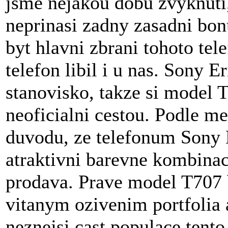
jsme nejakou dobu zvyknuti,
neprinasi zadny zasadni bon
byt hlavni zbrani tohoto tele
telefon libil i u nas. Sony E
stanovisko, takze si model 
neoficialni cestou. Podle me
duvodu, ze telefonum Sony 
atraktivni barevne kombinace
prodava. Prave model T707 b
vitanym ozivenim portfolia 
neznejsi cast populace tento