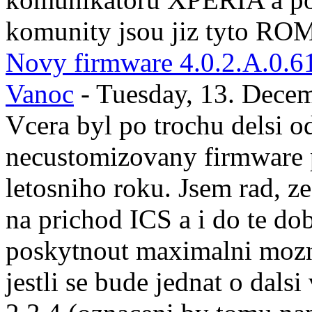
komunity jsou jiz tyto ROM
Novy firmware 4.0.2.A.0.61 
Vanoc
- Tuesday, 13. Dece
Vcera byl po trochu delsi o
necustomizovany firmware 
letosniho roku. Jsem rad, 
na prichod ICS a i do te d
poskytnout maximalni moz
jestli se bude jednat o dals