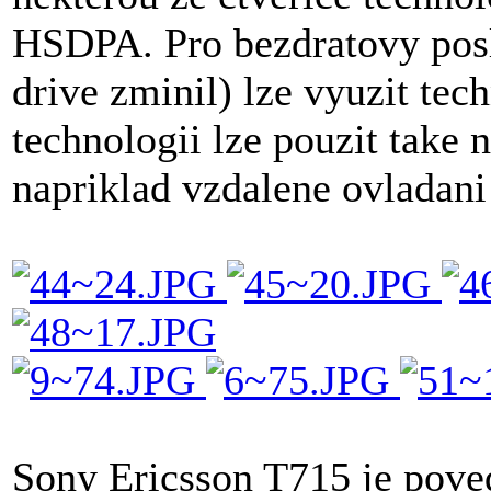
HSDPA. Pro bezdratovy posl
drive zminil) lze vyuzit tec
technologii lze pouzit take 
napriklad vzdalene ovladani
Sony Ericsson T715 je poved