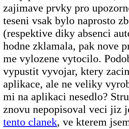
zajimave prvky pro upozorne
teseni vsak bylo naprosto z
(respektive diky absenci aut
hodne zklamala, pak nove p
me vylozene vytocilo. Podo
vypustit vyvojar, ktery zac
aplikace, ale ne veliky vyro
mi na aplikaci nesedlo? Str
znovu nepopisoval veci jiz 
tento clanek
, ve kterem jse