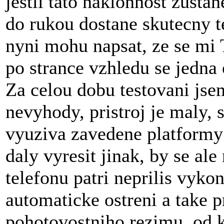
jestli tato naklonnost zusta
do rukou dostane skutecny te
nyni mohu napsat, ze se mi 
po strance vzhledu se jedna
Za celou dobu testovani jse
nevyhody, pristroj je maly, 
vyuziva zavedene platformy 
daly vyresit jinak, by se al
telefonu patri neprilis vyko
automaticke ostreni a take 
pohotovostniho rezimu, od 