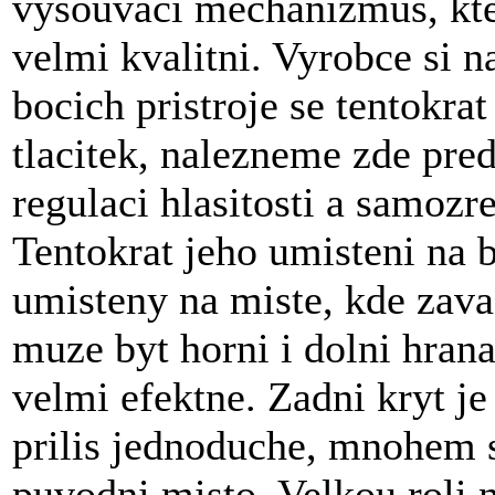
vysouvaci mechanizmus, kte
velmi kvalitni. Vyrobce si 
bocich pristroje se tentokr
tlacitek, nalezneme zde pre
regulaci hlasitosti a samozr
Tentokrat jeho umisteni na b
umisteny na miste, kde zav
muze byt horni i dolni hran
velmi efektne. Zadni kryt j
prilis jednoduche, mnohem sl
puvodni misto. Velkou roli 