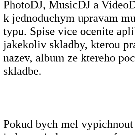
PhotoDJ, MusicDJ a VideoDJ,
k jednoduchym upravam mul
typu. Spise vice ocenite apl
jakekoliv skladby, kterou pra
nazev, album ze ktereho poch
skladbe.
Pokud bych mel vypichnout 