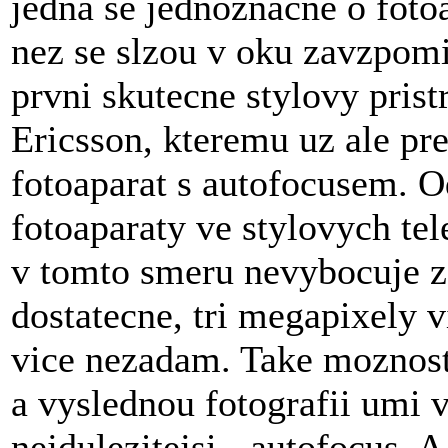
jedna se jednoznacne o foto
nez se slzou v oku zavzpomi
prvni skutecne stylovy prist
Ericsson, kteremu uz ale pr
fotoaparat s autofocusem. Od
fotoaparaty ve stylovych te
v tomto smeru nevybocuje z r
dostatecne, tri megapixely 
vice nezadam. Take moznosti
a vyslednou fotografii umi v
nejdulezitejsi - autofocus. 