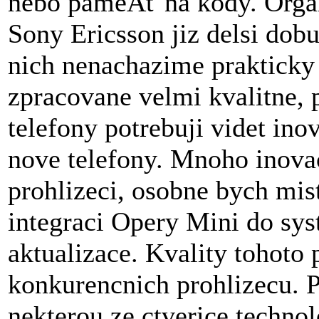
nebo pameÂť na kody. Organ
Sony Ericsson jiz delsi dobu
nich nenachazime prakticky 
zpracovane velmi kvalitne, 
telefony potrebuji videt in
nove telefony. Mnoho inova
prohlizeci, osobne bych mis
integraci Opery Mini do sys
aktualizace. Kvality tohoto
konkurencnich prohlizecu. P
nekterou ze ctverice tech