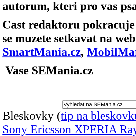
autorum, kteri pro vas psa
Cast redaktoru pokracuje v
se muzete setkavat na we
SmartMania.cz
,
MobilMan
Vase SEMania.cz
Bleskovky
(
tip na bleskovk
Sony Ericsson XPERIA Ray 