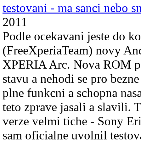
testovani - ma sanci nebo s
2011
Podle ocekavani jeste do k
(FreeXperiaTeam) novy And
XPERIA Arc. Nova ROM proz
stavu a nehodi se pro bezne 
plne funkcni a schopna na
teto zprave jasali a slavili.
verze velmi tiche - Sony Eri
sam oficialne uvolnil testo