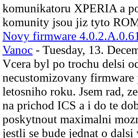
komunikatoru XPERIA a po 
komunity jsou jiz tyto ROM
Novy firmware 4.0.2.A.0.61 
Vanoc
- Tuesday, 13. Dece
Vcera byl po trochu delsi o
necustomizovany firmware 
letosniho roku. Jsem rad, 
na prichod ICS a i do te d
poskytnout maximalni moz
jestli se bude jednat o dals