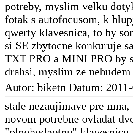
potreby, myslim velku doty
fotak s autofocusom, k hlu
qwerty klavesnica, to by s
si SE zbytocne konkuruje s
TXT PRO a MINI PRO by som
drahsi, myslim ze nebudem 
Autor: biketn Datum: 2011-
stale nezaujimave pre mna, 
novom potrebne ovladat dv
"plnohodnotnu" klavesnicu, 