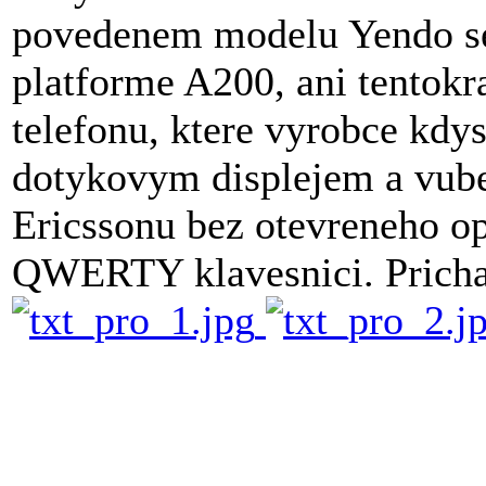
povedenem modelu Yendo se 
platforme A200, ani tentokra
telefonu, ktere vyrobce kdy
dotykovym displejem a vube
Ericssonu bez otevreneho o
QWERTY klavesnici. Pricha