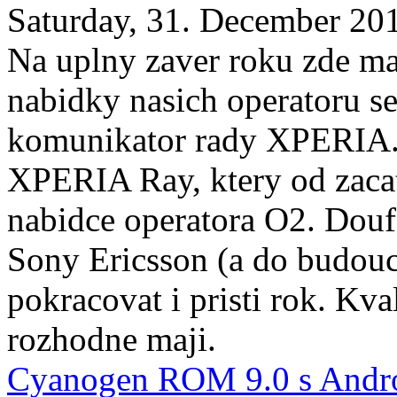
Saturday, 31. December 20
Na uplny zaver roku zde m
nabidky nasich operatoru se
komunikator rady XPERIA. 
XPERIA Ray, ktery od zacat
nabidce operatora O2. Douf
Sony Ericsson (a do budouc
pokracovat i pristi rok. Kval
rozhodne maji.
Cyanogen ROM 9.0 s Andro