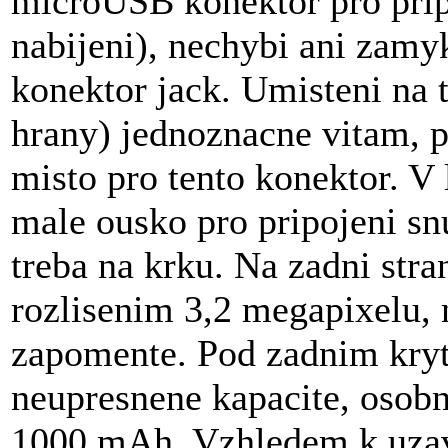
microUSB konektor pro prip
nabijeni), nechybi ani zamyk
konektor jack. Umisteni na 
hrany) jednoznacne vitam, p
misto pro tento konektor. V
male ousko pro pripojeni snu
treba na krku. Na zadni stra
rozlisenim 3,2 megapixelu, 
zapomente. Pod zadnim kryt
neupresnene kapacite, osobn
1000 mAh. Vzhledem k uza