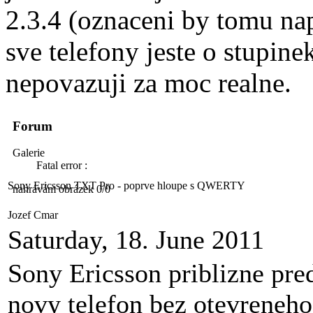
2.3.4 (oznaceni by tomu na
sve telefony jeste o stupine
nepovazuji za moc realne.
Forum
Galerie
Fatal error :
Sony Ericsson TXT Pro - poprve hloupe s QWERTY
nahrávám obrázek 0/0
Jozef Cmar
Saturday, 18. June 2011
Sony Ericsson priblizne pre
novy telefon bez otevreneho