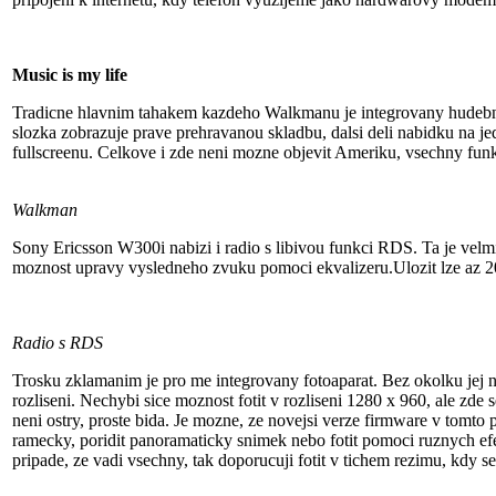
Music is my life
Tradicne hlavnim tahakem kazdeho Walkmanu je integrovany hudebni pr
slozka zobrazuje prave prehravanou skladbu, dalsi deli nabidku na jedn
fullscreenu. Celkove i zde neni mozne objevit Ameriku, vsechny fun
Walkman
Sony Ericsson W300i nabizi i radio s libivou funkci RDS. Ta je velm
moznost upravy vysledneho zvuku pomoci ekvalizeru.Ulozit lze az 20 
Radio s RDS
Trosku zklamanim je pro me integrovany fotoaparat. Bez okolku jej n
rozliseni. Nechybi sice moznost fotit v rozliseni 1280 x 960, ale zde
neni ostry, proste bida. Je mozne, ze novejsi verze firmware v tomto 
ramecky, poridit panoramaticky snimek nebo fotit pomoci ruznych e
pripade, ze vadi vsechny, tak doporucuji fotit v tichem rezimu, kdy s