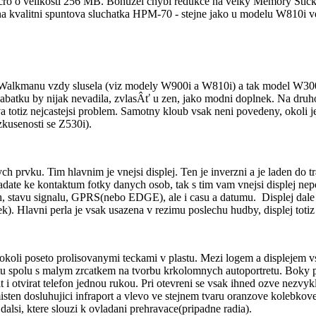
cro o velikosti 256 MB. Bohuzel chybi redukce na velky Memory Stic
kvalitni spuntova sluchatka HPM-70 - stejne jako u modelu W810i ve ve
 Walkmanu vzdy slusela (viz modely W900i a W810i) a tak model W300i 
batku by nijak nevadila, zvlasÂť u zen, jako modni doplnek. Na druho
yva totiz nejcastejsi problem. Samotny kloub vsak neni povedeny, okoli je
(zkusenosti se Z530i).
prvku. Tim hlavnim je vnejsi displej. Ten je inverzni a je laden do tra
kladate ke kontaktum fotky danych osob, tak s tim vam vnejsi displej n
h, stavu signalu, GPRS(nebo EDGE), ale i casu a datumu. Displej dale u
k). Hlavni perla je vsak usazena v rezimu poslechu hudby, displej totiz
okoli poseto prolisovanymi teckami v plastu. Mezi logem a displejem v
 spolu s malym zrcatkem na tvorbu krkolomnych autoportretu. Boky pris
it i otvirat telefon jednou rukou. Pri otevreni se vsak ihned ozve nezvy
ten dosluhujici infraport a vlevo ve stejnem tvaru oranzove kolebkove t
 dalsi, ktere slouzi k ovladani prehravace(pripadne radia).