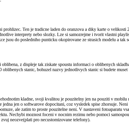
ohlizec. Ten je tradicne laden do oranzova a diky karte o velikosti 25
otlive interprety nebo slozky. Lze si samozrejme i tvorit vlastni playli
kce jsou do posledniho punticku okopirovane ze strasich modelu a tak 
i oblibena, z displeje tak ziskate spoustu informaci o oblibenych skla
oblibenych stanic, bohuzel nazvy jednotlivych stanic si budete muset u
ehodnotim kladne, svoji kvalitou je pouzitelny jen na pouziti v mobil
 se jedna jen o softwarove dopocitani, coz vysledek spise zhorsuje. Nen
pomuze, ale zatim to proste pouzitelne neni. V nastaveni fotoaparatu vsa
fektu. Nechybi moznost foceni v nocnim rezimu nebo pomoci samospous
e zvuj neozve(plati pro necustomizovane telefony).