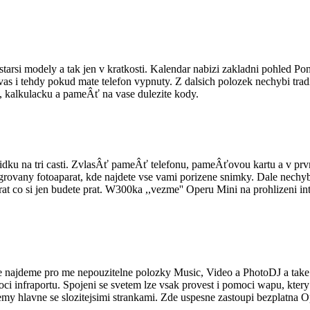
tarsi modely a tak jen v kratkosti. Kalendar nabizi zakladni pohled Po
 i tehdy pokud mate telefon vypnuty. Z dalsich polozek nechybi trad
u, kalkulacku a pameÂť na vase dulezite kody.
bidku na tri casti. ZvlasÂť pameÂť telefonu, pameÂťovou kartu a v prvn
egrovany fotoaparat, kde najdete vse vami porizene snimky. Dale nech
at co si jen budete prat. W300ka ,,vezme'' Operu Mini na prohlizeni i
de najdeme pro me nepouzitelne polozky Music, Video a PhotoDJ a tak
ci infraportu. Spojeni se svetem lze vsak provest i pomoci wapu, kter
emy hlavne se slozitejsimi strankami. Zde uspesne zastoupi bezplatna 
.