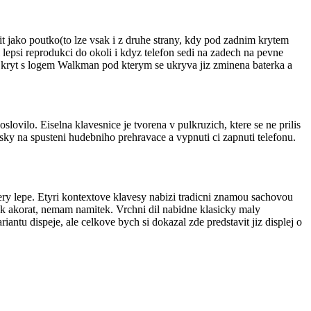
it jako poutko(to lze vsak i z druhe strany, kdy pod zadnim krytem
 lepsi reprodukci do okoli i kdyz telefon sedi na zadech na pevne
y kryt s logem Walkman pod kterym se ukryva jiz zminena baterka a
lovilo. Eiselna klavesnice je tvorena v pulkruzich, ktere se ne prilis
esky na spusteni hudebniho prehravace a vypnuti ci zapnuti telefonu.
ery lepe. Etyri kontextove klavesy nabizi tradicni znamou sachovou
tak akorat, nemam namitek. Vrchni dil nabidne klasicky maly
antu dispeje, ale celkove bych si dokazal zde predstavit jiz displej o