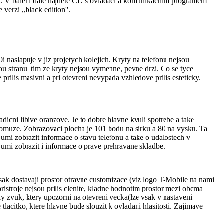
k. V baleni dale najdete CD s ovladaci a komunikacnim programem
rzi ,,black edition''.
naslapuje v jiz projetych kolejich. Kryty na telefonu nejsou
u stranu, tim ze kryty nejsou vymenne, pevne drzi. Co se tyce
 prilis masivni a pri otevreni nevypada vzhledove prilis esteticky.
dicni libive oranzove. Je to dobre hlavne kvuli spotrebe a take
epomuze. Zobrazovaci plocha je 101 bodu na sirku a 80 na vysku. Ta
mi zobrazit informace o stavu telefonu a take o udalostech v
 umi zobrazit i informace o prave prehravane skladbe.
sak dostavaji prostor otravne customizace (viz logo T-Mobile na nami
troje nejsou prilis clenite, kladne hodnotim prostor mezi obema
kly zvuk, ktery upozorni na otevreni vecka(lze vsak v nastaveni
lacitko, ktere hlavne bude slouzit k ovladani hlasitosti. Zajimave