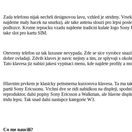
Zada telefonu nijak nechrli designovou lavu, vzhled je stridmy. Vrse
najdeme maly hacek na snurku), ale take antena slouzi pro lepsi posl
podlozce. Krome repracku vzadu najdeme tradicni kulate logo Sony E
take slot pro kartu SIM.
Otevreny telefon uz tak luxusne nevypada. Zde se sice vyrobce snazil z
dobre ovladaji. Zdvih klaves je navic nejisty a tim, ze splyvaji s ok
Tato klavesa jiz nabizi jakesi vypinaci menu, kde najdete profily a 
Hlavnim prvkem je klasicky petismerna kurzorova klavesa. Ta ma take
partii Sony Ericssonu. Vrchni dve se ridi nabidkou na displeji, spod
reproduktor, dalsi popisy Sony Ericsson a Walkman, ale hlavne displej
tridu lepsi. Tak snad dalsi nastupce kategorie W3.
Co me naucili?