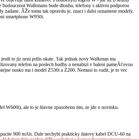
 ze budoucnost Walkmanu bude dlouha, telefony s aktivni podporou
y zadane. ÂŽe tomu tak opravdu je, znaci i dalsi oznamene modely.
debni smartphone W950i.
estli to jiz neni prilis okate. Tak jednak novy Walkman ma
ecializovany telefon na poslech hudby a nenabizi v baleni pameÂťovou
 stejne ousko ma i model Z530i a Z200. Nemusi to vadit, je to vec
el W600i), ale to je hlavne zpusobeno tim, ze jde o novinku.
 kapacite 900 mAh. Dale nechybi prakticky datovy kabel DCU-60 na