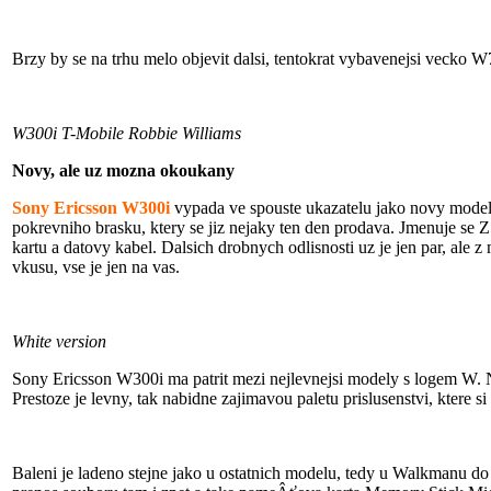
Brzy by se na trhu melo objevit dalsi, tentokrat vybavenejsi vecko
W300i T-Mobile Robbie Williams
Novy, ale uz mozna okoukany
Sony Ericsson W300i
vypada ve spouste ukazatelu jako novy model,
pokrevniho brasku, ktery se jiz nejaky ten den prodava. Jmenuje se Z
kartu a datovy kabel. Dalsich drobnych odlisnosti uz je jen par, ale 
vkusu, vse je jen na vas.
White version
Sony Ericsson W300i ma patrit mezi nejlevnejsi modely s logem W. Ny
Prestoze je levny, tak nabidne zajimavou paletu prislusenstvi, ktere s
Baleni je ladeno stejne jako u ostatnich modelu, tedy u Walkmanu 