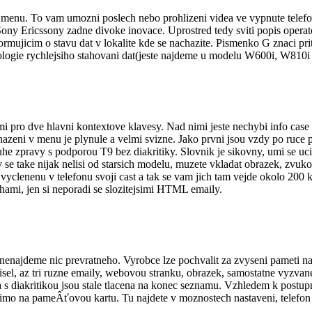
 menu. To vam umozni poslech nebo prohlizeni videa ve vypnute telefo
Sony Ericssony zadne divoke inovace. Uprostred tedy sviti popis operat
 informujicim o stavu dat v lokalite kde se nachazite. Pismenko G zn
nologie rychlejsiho stahovani dat(jeste najdeme u modelu W600i, W810i
i pro dve hlavni kontextove klavesy. Nad nimi jeste nechybi info case 
hazeni v menu je plynule a velmi svizne. Jako prvni jsou vzdy po ruce
e zpravy s podporou T9 bez diakritiky. Slovnik je sikovny, umi se ucit a
se take nijak nelisi od starsich modelu, muzete vkladat obrazek, zvuk
clenenu v telefonu svoji cast a tak se vam jich tam vejde okolo 200 
lohami, jen si neporadi se slozitejsimi HTML emaily.
 nenajdeme nic prevratneho. Vyrobce lze pochvalit za zvyseni pameti n
cisel, az tri ruzne emaily, webovou stranku, obrazek, samostatne vyzv
a s diakritikou jsou stale tlacena na konec seznamu. Vzhledem k post
primo na pameÂťovou kartu. Tu najdete v moznostech nastaveni, telefo