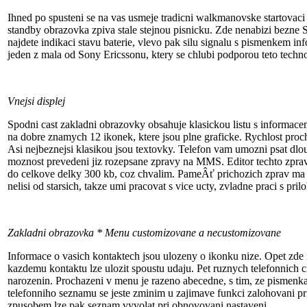
Ihned po spusteni se na vas usmeje tradicni walkmanovske startovaci
standby obrazovka zpiva stale stejnou pisnicku. Zde nenabizi bezne 
najdete indikaci stavu baterie, vlevo pak silu signalu s pismenkem
jeden z mala od Sony Ericssonu, ktery se chlubi podporou teto tech
Vnejsi displej
Spodni cast zakladni obrazovky obsahuje klasickou listu s informacem
na dobre znamych 12 ikonek, ktere jsou plne graficke. Rychlost proc
Asi nejbeznejsi klasikou jsou textovky. Telefon vam umozni psat dlouh
moznost prevedeni jiz rozepsane zpravy na MMS. Editor techto zprav 
do celkove delky 300 kb, coz chvalim. PameÂť prichozich zprav ma vy
nelisi od starsich, takze umi pracovat s vice ucty, zvladne praci s pri
Zakladni obrazovka * Menu customizovane a necustomizovane
Informace o vasich kontaktech jsou ulozeny o ikonku nize. Opet zde
kazdemu kontaktu lze ulozit spoustu udaju. Pet ruznych telefonnich 
narozenin. Prochazeni v menu je razeno abecedne, s tim, ze pismenk
telefonniho seznamu se jeste zminim u zajimave funkci zalohovani 
zpusobem lze pak seznam vyvolat pri obnovovani nastaveni.