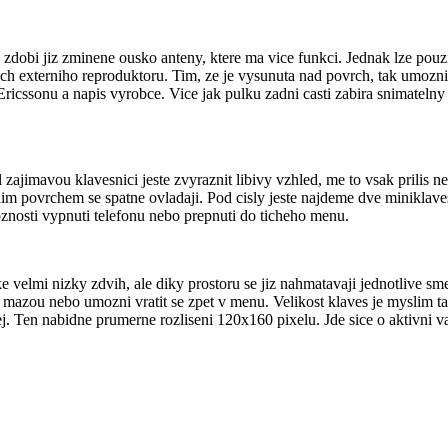
k zdobi jiz zminene ousko anteny, ktere ma vice funkci. Jednak lze pouz
ech externiho reproduktoru. Tim, ze je vysunuta nad povrch, tak umozni
ricssonu a napis vyrobce. Vice jak pulku zadni casti zabira snimateln
ajimavou klavesnici jeste zvyraznit libivy vzhled, me to vsak prilis neos
olnim povrchem se spatne ovladaji. Pod cisly jeste najdeme dve miniklav
moznosti vypnuti telefonu nebo prepnuti do ticheho menu.
 velmi nizky zdvih, ale diky prostoru se jiz nahmatavaji jednotlive sm
ni mazou nebo umozni vratit se zpet v menu. Velikost klaves je myslim 
. Ten nabidne prumerne rozliseni 120x160 pixelu. Jde sice o aktivni vari