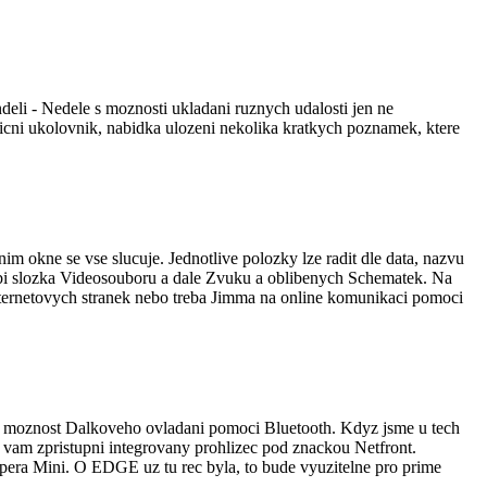
ndeli - Nedele s moznosti ukladani ruznych udalosti jen ne
icni ukolovnik, nabidka ulozeni nekolika kratkych poznamek, ktere
im okne se vse slucuje. Jednotlive polozky lze radit dle data, nazvu
ybi slozka Videosouboru a dale Zvuku a oblibenych Schematek. Na
nternetovych stranek nebo treba Jimma na online komunikaci pomoci
e moznost Dalkoveho ovladani pomoci Bluetooth. Kdyz jsme u tech
y vam zpristupni integrovany prohlizec pod znackou Netfront.
Opera Mini. O EDGE uz tu rec byla, to bude vyuzitelne pro prime