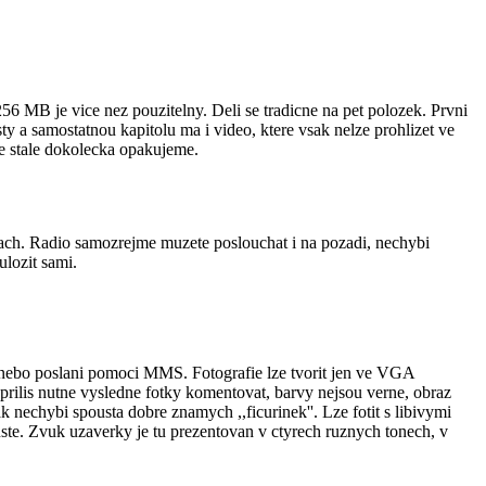
6 MB je vice nez pouzitelny. Deli se tradicne na pet polozek. Prvni
sty a samostatnou kapitolu ma i video, ktere vsak nelze prohlizet ve
se stale dokolecka opakujeme.
dbach. Radio samozrejme muzete poslouchat i na pozadi, nechybi
lozit sami.
u nebo poslani pomoci MMS. Fotografie lze tvorit jen ve VGA
i prilis nutne vysledne fotky komentovat, barvy nejsou verne, obraz
k nechybi spousta dobre znamych ,,ficurinek''. Lze fotit s libivymi
te. Zvuk uzaverky je tu prezentovan v ctyrech ruznych tonech, v