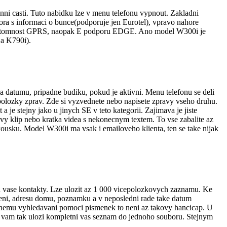
nni casti. Tuto nabidku lze v menu telefonu vypnout. Zakladni
ora s informaci o bunce(podporuje jen Eurotel), vpravo nahore
aci pritomnost GPRS, naopak E podporu EDGE. Ano model W300i je
 a K790i).
a datumu, pripadne budiku, pokud je aktivni. Menu telefonu se deli
 polozky zprav. Zde si vyzvednete nebo napisete zpravy vseho druhu.
 je stejny jako u jinych SE v teto kategorii. Zajimava je jiste
ovy klip nebo kratka videa s nekonecnym textem. To vse zabalite az
kousku. Model W300i ma vsak i emailoveho klienta, ten se take nijak
a vase kontakty. Lze ulozit az 1 000 vicepolozkovych zaznamu. Ke
aneni, adresu domu, poznamku a v neposledni rade take datum
upnemu vyhledavani pomoci pismenek to neni az takovy hancicap. U
n vam tak ulozi kompletni vas seznam do jednoho souboru. Stejnym