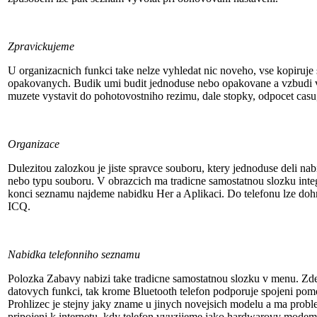
Zpravickujeme
U organizacnich funkci take nelze vyhledat nic noveho, vse kopiruje s
opakovanych. Budik umi budit jednoduse nebo opakovane a vzbudi vas
muzete vystavit do pohotovostniho rezimu, dale stopky, odpocet cas
Organizace
Dulezitou zalozkou je jiste spravce souboru, ktery jednoduse deli na
nebo typu souboru. V obrazcich ma tradicne samostatnou slozku int
konci seznamu najdeme nabidku Her a Aplikaci. Do telefonu lze dohr
ICQ.
Nabidka telefonniho seznamu
Polozka Zabavy nabizi take tradicne samostatnou slozku v menu. Z
datovych funkci, tak krome Bluetooth telefon podporuje spojeni pomo
Prohlizec je stejny jaky zname u jinych novejsich modelu a ma probl
pripojeni k internetu, kdy telefon vyuzijeme jako hardwarovy modem