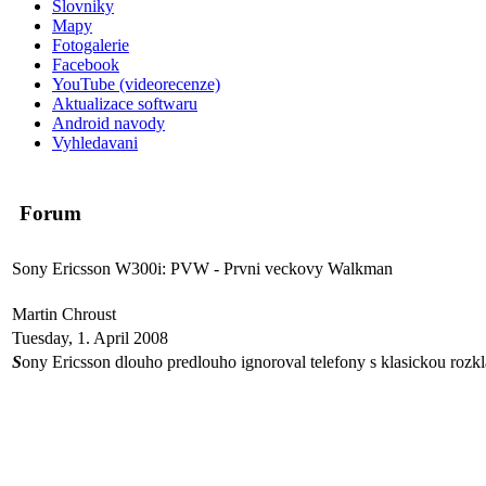
Slovniky
Mapy
Fotogalerie
Facebook
YouTube (videorecenze)
Aktualizace softwaru
Android navody
Vyhledavani
Forum
Sony Ericsson W300i: PVW - Prvni veckovy Walkman
Martin Chroust
Tuesday, 1. April 2008
S
ony Ericsson dlouho predlouho ignoroval telefony s klasickou rozklap