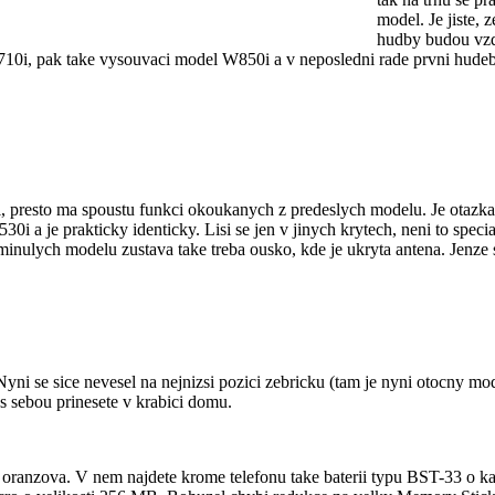
model. Je jiste,
hudby budou vzd
 W710i, pak take vysouvaci model W850i a v neposledni rade prvni hu
 presto ma spoustu funkci okoukanych z predeslych modelu. Je otazka j
530i a je prakticky identicky. Lisi se jen v jinych krytech, neni to sp
z minulych modelu zustava take treba ousko, kde je ukryta antena. Jenze
ni se sice nevesel na nejnizsi pozici zebricku (tam je nyni otocny mod
i s sebou prinesete v krabici domu.
do oranzova. V nem najdete krome telefonu take baterii typu BST-33 o