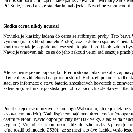
prenos souboru tam i zpet a take pameÂťova karta Memory Stick Mi
PC Suite, navod a take standardni nabijecku. Nesmime zapomenout na 
Sladka cerna nikdy neurazi
Novinka je klasicky ladena do cerna se stribrnymi prvky. Tato barva
vymenne(na rozdil od modelu Z530i), coz je dobre i spatne. Zmena ka
konstrukce tak je to podobne, vse sedi, to plati i pro kloub, zde to b
Navic je tvarovan tak, ze se do jeho zakouti velmi rad usazuje prach
Ale zacneme pekne poporadku. Predni strana nabizi nekolik zajimavych 
hlavne diky viditelnosti na primem slunci. Bohuzel, pokud si radi u
staci pro informace o stavu baterie, zmeskanych hovorech ci zpravac
kalendari(obe funkce po stisku jednoho z bocnich kolebkovych tlacite
Pod displejem se oranzove leskne logo Walkmanu, ktere je efektne v 
testovanem modelu). Nad displejem najdeme ukrytu cocku fotoaparatu
castmi telefonu. Navic odpor pruziny neni tak velky, a tak se da nauc
vypnout). Vrchni cast obou boku nabizi dulezite prvky. Vpravo je umis
je(na rozdil od modelu Z530i), ze se mezi tato dve tlacitka veslo jeste