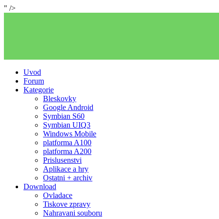
" />
Uvod
Forum
Kategorie
Bleskovky
Google Android
Symbian S60
Symbian UIQ3
Windows Mobile
platforma A100
platforma A200
Prislusenstvi
Aplikace a hry
Ostatni + archiv
Download
Ovladace
Tiskove zpravy
Nahravani souboru