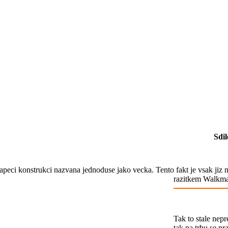
Sdil
eci konstrukci nazvana jednoduse jako vecka. Tento fakt je vsak jiz min
razitkem Walkm
Tak to stale nepr
tak na trhu se p