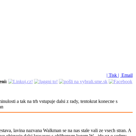
| Tisk |
Email
eni:
ulosti a tak na trh vstupuje dalsi z rady, tentokrat konecne s
an
estava, lavina nazvana Walkman se na nas stale vali ze vsech stran. A
rave objevuje dalsi krasavec s oblibenym logem W - jde uz o sedmy