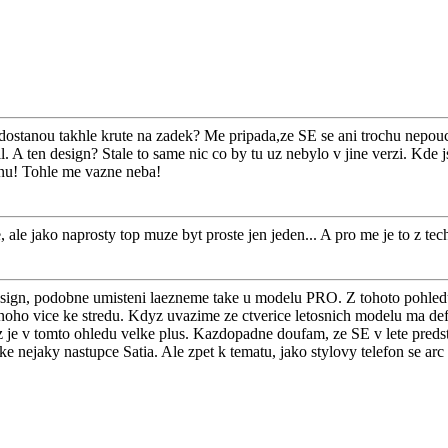
ostanou takhle krute na zadek? Me pripada,ze SE se ani trochu nepoucil 
il. A ten design? Stale to same nic co by tu uz nebylo v jine verzi. K
enu! Tohle me vazne neba!
e, ale jako naprosty top muze byt proste jen jeden... A pro me je to z t
a design, podobne umisteni laezneme take u modelu PRO. Z tohoto pohl
mnoho vice ke stredu. Kdyz uvazime ze ctverice letosnich modelu ma d
 je v tomto ohledu velke plus. Kazdopadne doufam, ze SE v lete predsta
ke nejaky nastupce Satia. Ale zpet k tematu, jako stylovy telefon se arc