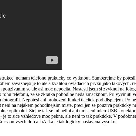
ukce, nemam telefonu prakticky co vytknout. Samozrejme by potesil ko
ohem zavaznejsi je to ale s kvalitou ovladacich prvku jako takovych, r
im pouzivanim se ale asi moc nepocita. Nastesti jsem si zvyknul na foto
do rohu telefonu, ze se zkratka pohodlne neda zmacknout. Pri vyvinuti ve
fotografii. Nepotesi ani prohozeni funkci tlacitek pod displejem. Po ne
t neni na nejakem pohodlnejsim miste, preci jen se pouziva prakticky ne
lne optimalni. Stejne tak se mi nelibi ani umisteni microUSB konektor
 - je to sice vzhledove moc pekne, ale neni to tak prakticke. V podobn
Ericsson vsech dob a laÂťka je tak logicky nastavena vysoko.