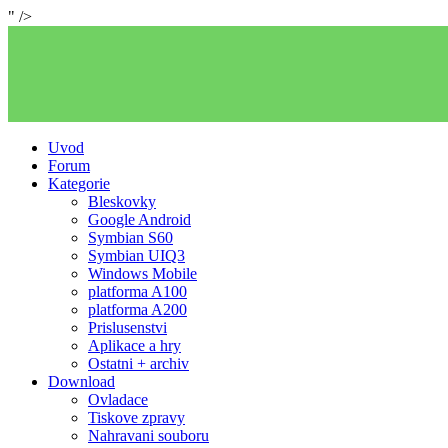
" />
Uvod
Forum
Kategorie
Bleskovky
Google Android
Symbian S60
Symbian UIQ3
Windows Mobile
platforma A100
platforma A200
Prislusenstvi
Aplikace a hry
Ostatni + archiv
Download
Ovladace
Tiskove zpravy
Nahravani souboru