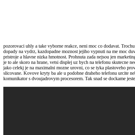
pozorovaci uhly a take vyborne reakce, neni moc co dodavat. Trochu 
dopady na vydrz, kazdopadne moznost jejiho vypnuti na me moc duvery
pristroje a hlavne nizka hmotnost. Prohnuta zada nejsou jen marketing
je to ale skoro na hrane, vetsi displej uz bych na telefonu skutecne 
jako celekj je na maximalni mozne urovni, co se tyka plastoveho prov
slicovane. Kovove kryty ba ale u podobne draheho telefonu urcite ne
komunikator s dvoujadrovym procesorem. Tak snad se dockame jeste