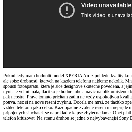
Pokud tedy mam hodnotit model XPERIA Arc z pohledu kvality konstr
ale spise drobnosti, kterych na kazdem telefonu najdeme nekolik. Mn
spousti fotoaparatu, ktera je sice designove skutecne povedena, s jej
nyni. Je velmi mala, tlacitko je hodne tuhe a navic natolik umistene 
pak neostra. Prave tomuto pricitam zatim ne vzdy uspokojivou kvalitu 
potrva, nez si na nove reseni zvyknu. Docela me mrzi, ze tlacitko zpe
vzhled telefonu jako celku. Kazdopadne zvolene reseni mi neprijde up
pripojenych sluchatek se napriklad v kapse zbytecne lame. Opet plati
telefon kritizovat. Na stranu druhou se jedna o nejvybavenejsi Sony 