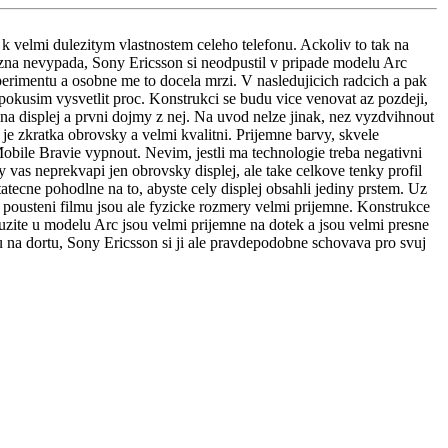
 k velmi dulezitym vlastnostem celeho telefonu. Ackoliv to tak na
na nevypada, Sony Ericsson si neodpustil v pripade modelu Arc
erimentu a osobne me to docela mrzi. V nasledujicich radcich a pak
 pokusim vysvetlit proc. Konstrukci se budu vice venovat az pozdeji,
na displej a prvni dojmy z nej. Na uvod nelze jinak, nez vyzdvihnout
 je zkratka obrovsky a velmi kvalitni. Prijemne barvy, skvele
obile Bravie vypnout. Nevim, jestli ma technologie treba negativni
as neprekvapi jen obrovsky displej, ale take celkove tenky profil
atecne pohodlne na to, abyste cely displej obsahli jediny prstem. Uz
 a pousteni filmu jsou ale fyzicke rozmery velmi prijemne. Konstrukce
uzite u modelu Arc jsou velmi prijemne na dotek a jsou velmi presne
 na dortu, Sony Ericsson si ji ale pravdepodobne schovava pro svuj