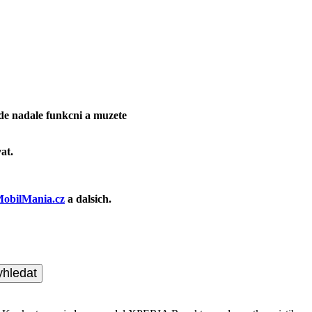
de nadale funkcni a muzete
at.
obilMania.cz
a dalsich.