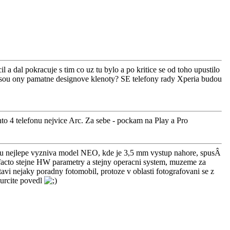
a dal pokracuje s tim co uz tu bylo a po kritice se od toho upustilo
de jsou ony pamatne designove klenoty? SE telefony rady Xperia budou
echto 4 telefonu nejvice Arc. Za sebe - pockam na Play a Pro
edu nejlepe vyzniva model NEO, kde je 3,5 mm vystup nahore, spusÂ
efacto stejne HW parametry a stejny operacni system, muzeme za
vi nejaky poradny fotomobil, protoze v oblasti fotografovani se z
 urcite povedl