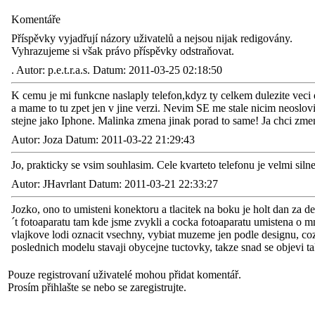
Komentáře
Příspěvky vyjadřují názory uživatelů a nejsou nijak redigovány.
Vyhrazujeme si však právo příspěvky odstraňovat.
.
Autor: p.e.t.r.a.s. Datum: 2011-03-25 02:18:50
K cemu je mi funkcne naslaply telefon,kdyz ty celkem dulezite veci d
a mame to tu zpet jen v jine verzi. Nevim SE me stale nicim neoslov
stejne jako Iphone. Malinka zmena jinak porad to same! Ja chci zm
Autor: Joza Datum: 2011-03-22 21:29:43
Jo, prakticky se vsim souhlasim. Cele kvarteto telefonu je velmi siln
Autor: JHavrlant Datum: 2011-03-21 22:33:27
Jozko, ono to umisteni konektoru a tlacitek na boku je holt dan z
´t fotoaparatu tam kde jsme zvykli a cocka fotoaparatu umistena o 
vlajkove lodi oznacit vsechny, vybiat muzeme jen podle designu, coz
poslednich modelu stavaji obycejne tuctovky, takze snad se objevi ta
Pouze registrovaní uživatelé mohou přidat komentář.
Prosím přihlašte se nebo se zaregistrujte.