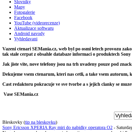
Slovniky
Mapy
Fotogalerie
Facebook
YouTube (videorecenze)
Aktualizace softwaru
Android navody
Vyhledavani
Vazeni ctenari SEMania.cz, web byl po osmi letech provozu zak
tak stale cerpat z obsahle databaze informaci o produktech Sony
Jak jiste vite, nove telefony jsou na trh uvadeny pouze pod znac
Dekujeme vsem ctenarum, kteri nas cetli, a take vsem autorum, kt
Cast redaktoru pokracuje ve sve tvorbe a s jejich clanky se muz
Vase SEMania.cz
Bleskovky
(
tip na bleskovku
)
Sony Ericsson XPERIA Ray miri do nabidky operatora O2
- Saturda