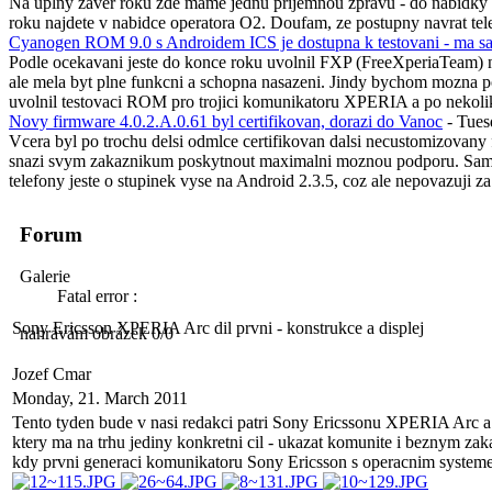
Na uplny zaver roku zde mame jednu prijemnou zpravu - do nabidky 
roku najdete v nabidce operatora O2. Doufam, ze postupny navrat telef
Cyanogen ROM 9.0 s Androidem ICS je dostupna k testovani - ma sa
Podle ocekavani jeste do konce roku uvolnil FXP (FreeXperiaTeam) 
ale mela byt plne funkcni a schopna nasazeni. Jindy bychom mozna po te
uvolnil testovaci ROM pro trojici komunikatoru XPERIA a po nekolik
Novy firmware 4.0.2.A.0.61 byl certifikovan, dorazi do Vanoc
- Tue
Vcera byl po trochu delsi odmlce certifikovan dalsi necustomizovany
snazi svym zakaznikum poskytnout maximalni moznou podporu. Sam jse
telefony jeste o stupinek vyse na Android 2.3.5, coz ale nepovazuji z
Forum
Galerie
Fatal error :
Sony Ericsson XPERIA Arc dil prvni - konstrukce a displej
nahrávám obrázek 0/0
Jozef Cmar
Monday, 21. March 2011
Tento tyden bude v nasi redakci patri Sony Ericssonu XPERIA Arc a
ktery ma na trhu jediny konkretni cil - ukazat komunite i beznym za
kdy prvni generaci komunikatoru Sony Ericsson s operacnim systemem