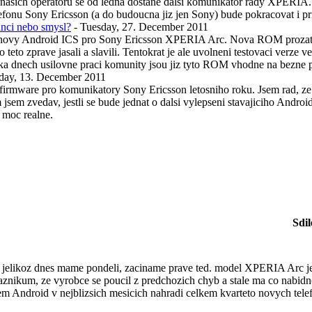
nasich operatoru se od ledna dostane dalsi komunikator rady XPERIA.
onu Sony Ericsson (a do budoucna jiz jen Sony) bude pokracovat i prist
nci nebo smysl?
- Tuesday, 27. December 2011
novy Android ICS pro Sony Ericsson XPERIA Arc. Nova ROM prozatim je
to zprave jasali a slavili. Tentokrat je ale uvolneni testovaci verze ve
a dnech usilovne praci komunity jsou jiz tyto ROM vhodne na bezne p
sday, 13. December 2011
 firmware pro komunikatory Sony Ericsson letosniho roku. Jsem rad, z
m zvedav, jestli se bude jednat o dalsi vylepseni stavajiciho Androi
a moc realne.
Sdil
 jelikoz dnes mame pondeli, zaciname prave ted. model XPERIA Arc j
kaznikum, ze vyrobce se poucil z predchozich chyb a stale ma co nabid
 Android v nejblizsich mesicich nahradi celkem kvarteto novych telef