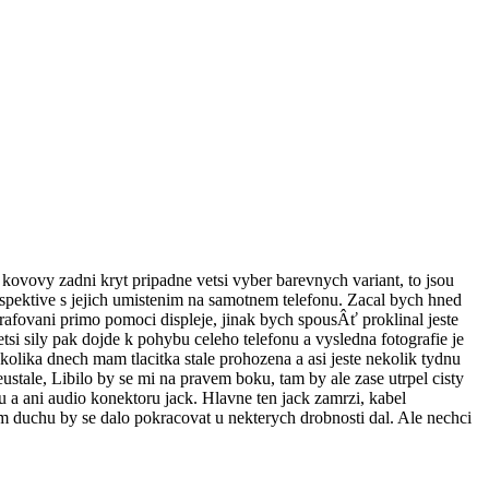
vovy zadni kryt pripadne vetsi vyber barevnych variant, to jsou
espektive s jejich umistenim na samotnem telefonu. Zacal bych hned
grafovani primo pomoci displeje, jinak bych spousÂť proklinal jeste
tsi sily pak dojde k pohybu celeho telefonu a vysledna fotografie je
kolika dnech mam tlacitka stale prohozena a asi jeste nekolik tydnu
ustale, Libilo by se mi na pravem boku, tam by ale zase utrpel cisty
u a ani audio konektoru jack. Hlavne ten jack zamrzi, kabel
em duchu by se dalo pokracovat u nekterych drobnosti dal. Ale nechci