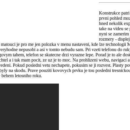
Konstrukce patri
prvni pohled moz
hned nekolik exp
take na videu se
nyni se zamerim 
rozmery - displej
matouci je pro me jen polozka v menu nastaveni, kde lze technologii M
hodne nepusobi a asi v tomto nebudu sam. Pri vzeti telefonu do ruky v
ovym tahem, telefon se skutecne drzi vyrazne lepe. Porad je to ale dost
nechtel a i tak mam pocit, ze uz je to moc. Na prohlizeni webu, navigaci
edeni. Pokud posledni vetu nechapete, pokusim se ji rozvest. Plasty po
byly na skodu. Prave pouziti kovovych prvku je tou posledni tresnickou
 behem letosniho roku.