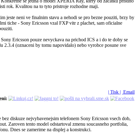
 Konkretne se jedna o model XPERIA Ray, ktery od zacatku pristiho
i rok. Kvalitou na to tyto pristroje rozhodne maji.
ste neni ve finalnim stavu a nehodi se pro bezne pouziti, brzy by
lmi tiche - Sony Ericsson vzal FXP vitr z plachet, sam oficialne
ouziti.
e Sony Ericsson pouze nevyckava na prichod ICS a i do te doby se
du 2.3.4 (oznaceni by tomu napovidalo) nebo vyrobce posune sve
| Tisk |
Email
eni:
e bez diskuze nejvybavenejsim telefonem Sony Ericsson vsech dob,
nout. Zaroven tento model odstartoval zmenu soucasneho portfolia,
onu. Dnes se zamerime na displej a konstrukci.