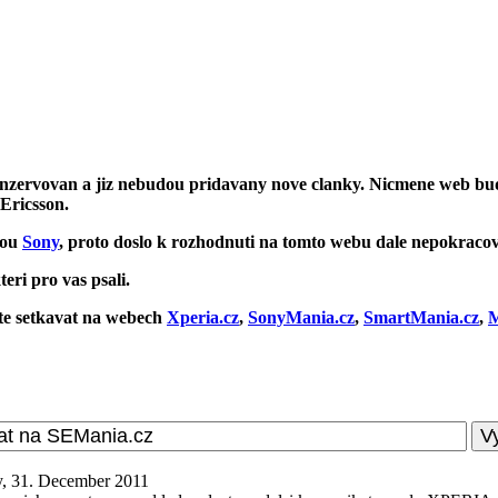
onzervovan a jiz nebudou pridavany nove clanky. Nicmene web bu
 Ericsson.
kou
Sony
, proto doslo k rozhodnuti na tomto webu dale nepokracov
eri pro vas psali.
ete setkavat na webech
Xperia.cz
,
SonyMania.cz
,
SmartMania.cz
,
M
y, 31. December 2011