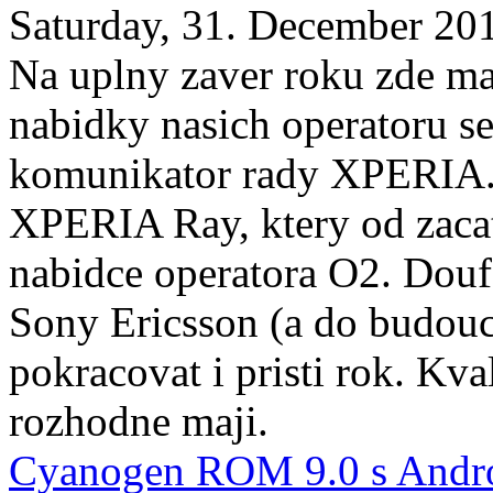
Saturday, 31. December 20
Na uplny zaver roku zde m
nabidky nasich operatoru se
komunikator rady XPERIA. 
XPERIA Ray, ktery od zacat
nabidce operatora O2. Douf
Sony Ericsson (a do budouc
pokracovat i pristi rok. Kval
rozhodne maji.
Cyanogen ROM 9.0 s Andro