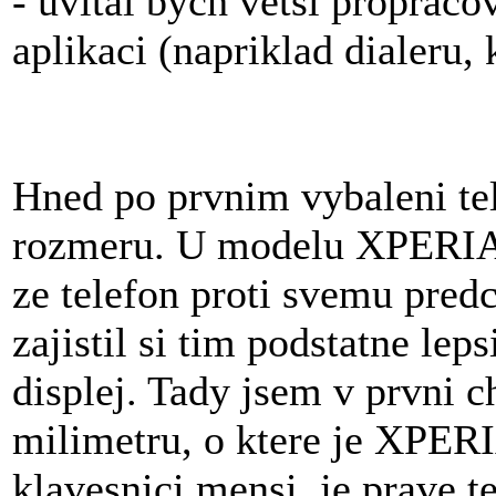
- uvital bych vetsi propraco
aplikaci (napriklad dialeru
Hned po prvnim vybaleni tel
rozmeru. U modelu XPERIA 
ze telefon proti svemu predc
zajistil si tim podstatne lep
displej. Tady jsem v prvni ch
milimetru, o ktere je XPERI
klavesnici mensi, je prave t