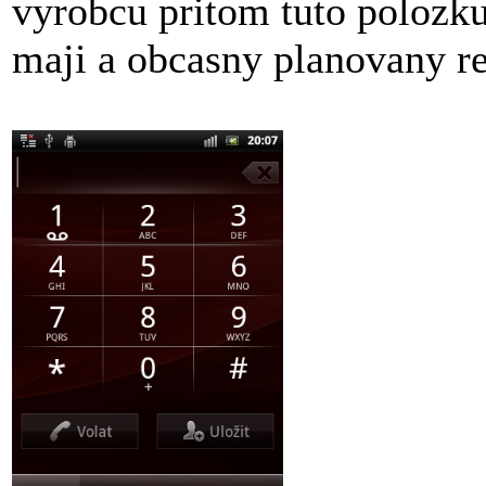
vyrobcu pritom tuto polozk
maji a obcasny planovany re