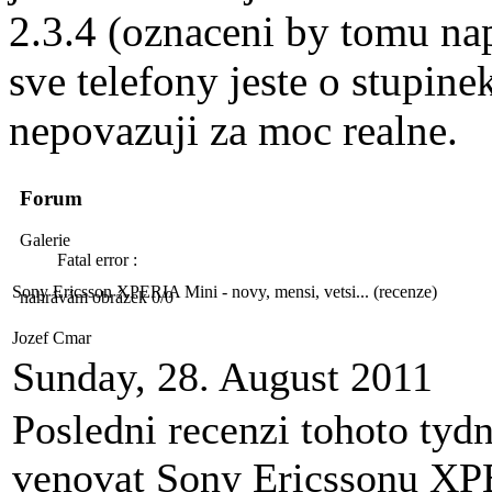
2.3.4 (oznaceni by tomu na
sve telefony jeste o stupine
nepovazuji za moc realne.
Forum
Galerie
Fatal error :
Sony Ericsson XPERIA Mini - novy, mensi, vetsi... (recenze)
nahrávám obrázek 0/0
Jozef Cmar
Sunday, 28. August 2011
Posledni recenzi tohoto tydn
venovat Sony Ericssonu XP