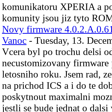
komunikatoru XPERIA a po 
komunity jsou jiz tyto ROM
Novy firmware 4.0.2.A.0.61 
Vanoc
- Tuesday, 13. Dece
Vcera byl po trochu delsi o
necustomizovany firmware 
letosniho roku. Jsem rad, 
na prichod ICS a i do te d
poskytnout maximalni moz
jestli se bude jednat o dals