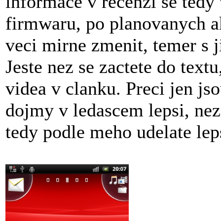
informace v recenzi se tedy 
firmwaru, po planovanych a
veci mirne zmenit, temer s j
Jeste nez se zactete do text
videa v clanku. Preci jen js
dojmy v ledascem lepsi, nez 
tedy podle meho udelate lep