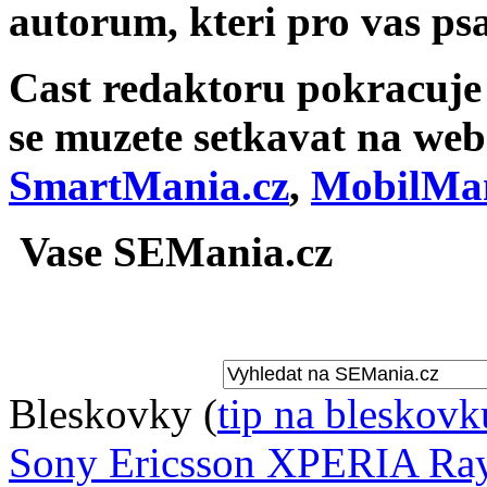
autorum, kteri pro vas psa
Cast redaktoru pokracuje v
se muzete setkavat na we
SmartMania.cz
,
MobilMan
Vase SEMania.cz
Bleskovky
(
tip na bleskovk
Sony Ericsson XPERIA Ray 