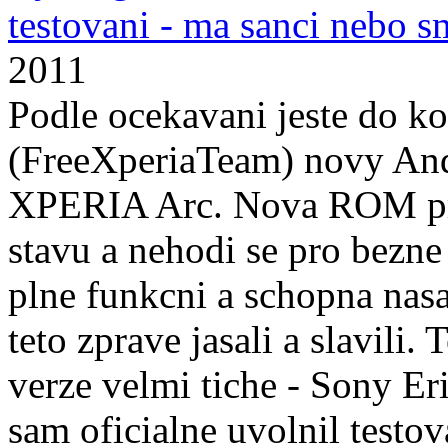
testovani - ma sanci nebo s
2011
Podle ocekavani jeste do k
(FreeXperiaTeam) novy And
XPERIA Arc. Nova ROM proz
stavu a nehodi se pro bezne 
plne funkcni a schopna na
teto zprave jasali a slavili.
verze velmi tiche - Sony Eri
sam oficialne uvolnil testo