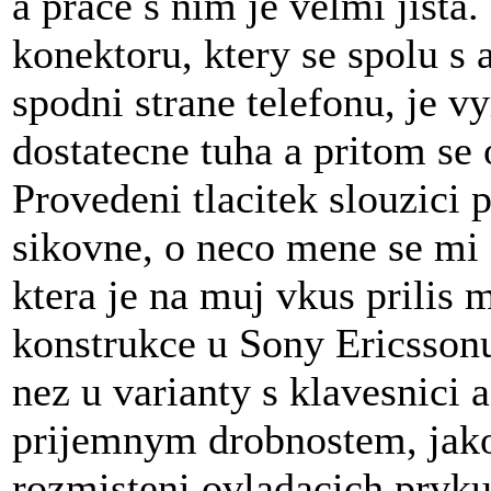
a prace s nim je velmi jist
konektoru, ktery se spolu s
spodni strane telefonu, je v
dostatecne tuha a pritom se
Provedeni tlacitek slouzici p
sikovne, o neco mene se mi 
ktera je na muj vkus prilis
konstrukce u Sony Ericsson
nez u varianty s klavesnici 
prijemnym drobnostem, jako
rozmisteni ovladacich prvku