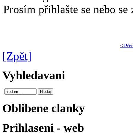
Prosím přihlašte se nebo se z
< Pře
[Zpět]
Vyhledavani
Oblibene clanky
Prihlaseni - web